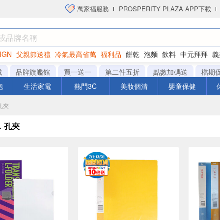
萬家福服務
PROSPERITY PLAZA APP下載
IGN
父親節送禮
冷氣最高省萬
福利品
餅乾
泡麵
飲料
中元拜拜
義
洋芋片
城
品牌旗艦館
買一送一
第二件五折
點數加碼送
檔期
泡
生活家電
熱門3C
美妝個清
嬰童保健
孔夾
．孔夾