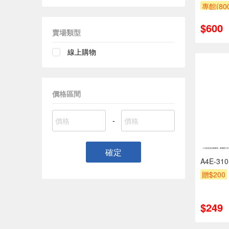
專館(8
贈$200
$600
賣場類型
線上購物
價格區間
-
確定
A4E-3
贈$200
$249