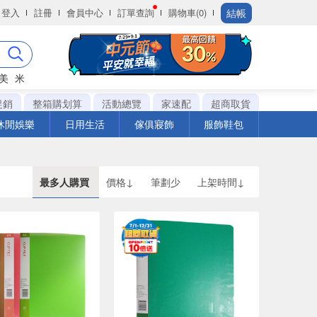
結帳
登入
註冊
會員中心
訂單查詢
購物車(0)
美
米
促銷
整箱購划算
活動總覽
家速配
超商取貨
休閒娛樂
日用生活
傢俱寢飾
服飾鞋包
最多人購買
價格↓
筆劃少
上架時間↓