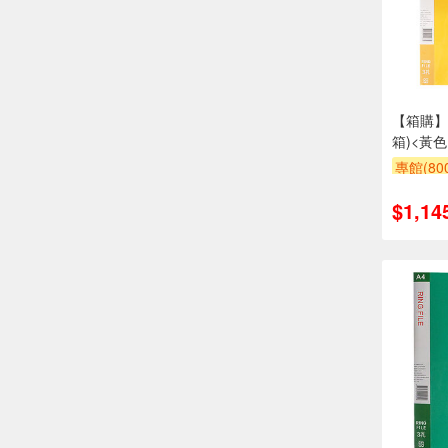
【箱購】高
箱)<黃色
專館(8
贈$200
$1,14