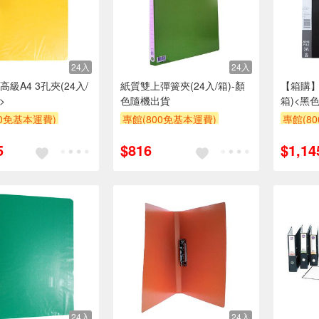
24入
24入
級A4 3孔夾(24入/
紙質雙上彈簧夾(24入/箱)-顏
【箱購】高
>
色隨機出貨
箱)<黑色
00免基本運費)
專館(800免基本運費)
專館(8
贈$200
贈$200
5
$816
$1,14
24入
24入