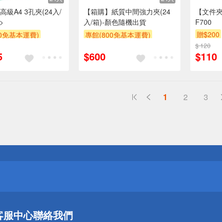
級A4 3孔夾(24入/
【箱購】紙質中間強力夾(24
【文件夾
>
入/箱)-顏色隨機出貨
F700
贈$200
00免基本運費)
專館(800免基本運費)
贈$200
$ 120
5
$600
$110
1
2
3
送
請小心！
送
客服中心
聯絡我們
請小心！