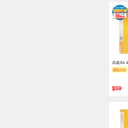
高級A4 
贈$200
$59