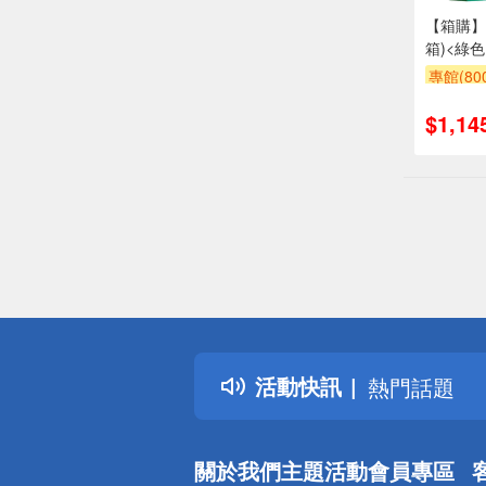
【箱購】高
箱)<綠色
專館(8
贈$200
$1,14
偏遠地區配
詐騙網頁！
得獎公告
活動快訊
熱門話題
銀行優惠
偏遠地區配
關於我們
主題活動
會員專區
詐騙網頁！