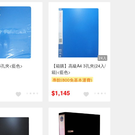
24入
4孔夾<藍色>
【箱購】高級A4 3孔夾(24入/
箱)<藍色>
專館(800免基本運費)
贈$200
$1,145