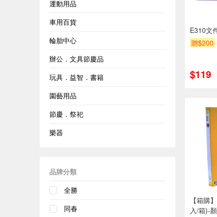
運動用品
車用百貨
E310文
輪胎中心
贈$200
辦公．文具節慶品
$119
玩具．益智．書籍
園藝用品
節慶．祭祀
樂器
品牌分類
全勝
【箱購】
同春
入/箱)