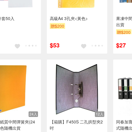
件套50入
高級A4 3孔夾<黃色>
果凍中間
出貨
贈$200
贈$200
$53
$27
24入
12入
紙質中間彈簧夾(24
【箱購】F450S 二孔拱型夾2
同春加寬
-顏色隨機出貨
吋
式隨機出