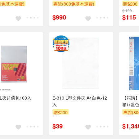
00免基本運費)
專館(800免基本運費)
贈$200
贈$200
$ 120
$990
$115
10L夾超值包100入
E-310 L型文件夾 A4白色-12
【箱購】高
入
箱)<藍色
贈$200
專館(8
贈$200
$39
$1,34