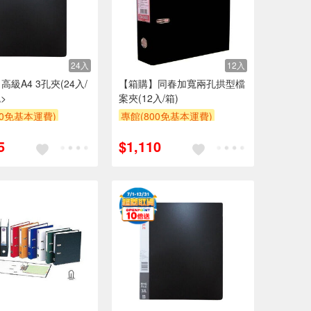
24入
12入
級A4 3孔夾(24入/
【箱購】同春加寬兩孔拱型檔
>
案夾(12入/箱)
00免基本運費)
專館(800免基本運費)
贈$200
5
$1,110