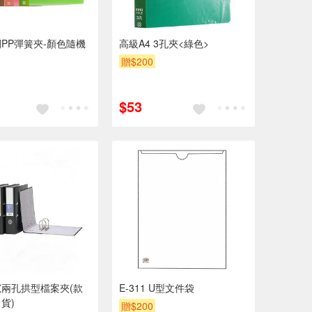
PP彈簧夾-顏色隨機
高級A4 3孔夾<綠色>
贈$200
$53
兩孔拱型檔案夾(款
E-311 U型文件袋
貨)
贈$200