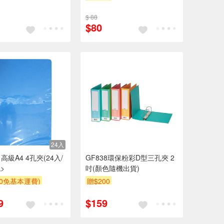
$ 88
$80
24入
級A4 4孔夾(24入/
GF838環保粉彩D型三孔夾 2
>
吋(顏色隨機出貨)
00免基本運費)
贈$200
9
$159