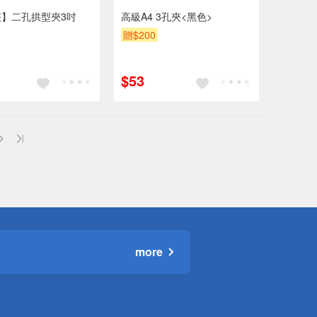
】二孔拱型夾3吋
高級A4 3孔夾<黑色>
贈$200
$53
more