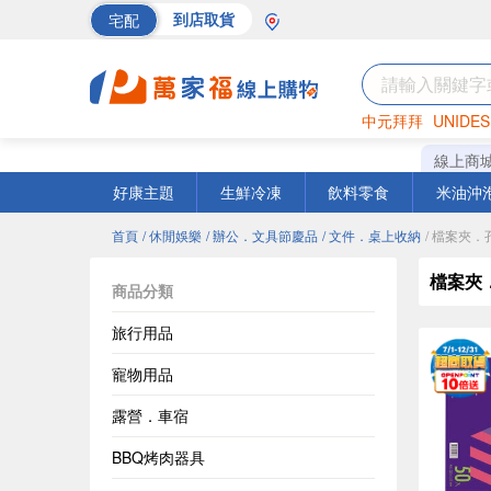
宅配
到店取貨
中元拜拜
UNIDES
巧克力
罐頭
海苔
線上商
好康主題
生鮮冷凍
飲料零食
米油沖
首頁
/ 休閒娛樂
/ 辦公．文具節慶品
/ 文件．桌上收納
/ 檔案夾．
檔案夾
商品分類
旅行用品
寵物用品
露營．車宿
BBQ烤肉器具