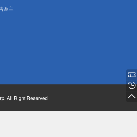
公告為主
rp. All Right Reserved