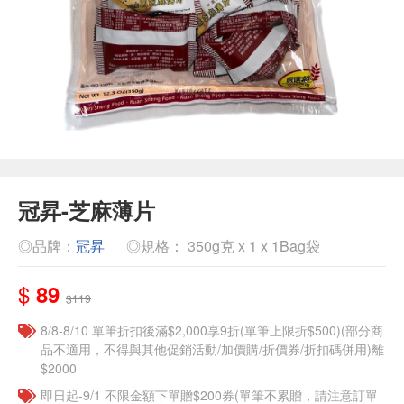
冠昇-芝麻薄片
◎品牌：
冠昇
◎規格： 350g克 x 1 x 1Bag袋
$
89
$119
8/8-8/10 單筆折扣後滿$2,000享9折(單筆上限折$500)(部分商
品不適用，不得與其他促銷活動/加價購/折價券/折扣碼併用)離
$2000
即日起-9/1 不限金額下單贈$200券(單筆不累贈，請注意訂單