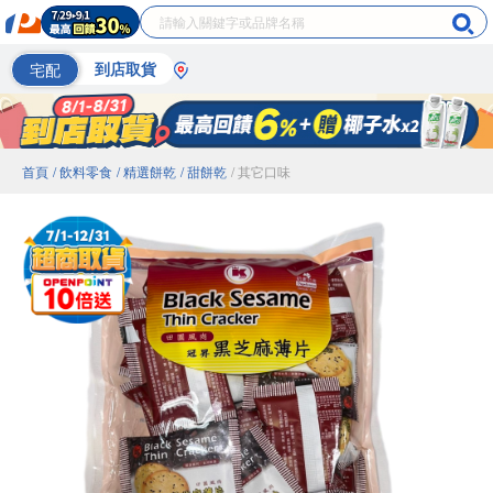
宅配
到店取貨
首頁
/ 飲料零食
/ 精選餅乾
/ 甜餅乾
/ 其它口味