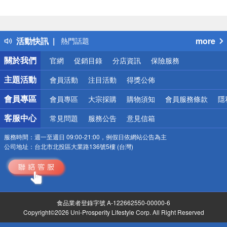
偏遠地區配送
詐騙網頁！請小心！
得獎公告
活動快訊
more
熱門話題
銀行優惠
關於我們
官網
促銷目錄
分店資訊
保險服務
偏遠地區配送
詐騙網頁！請小心！
主題活動
會員活動
注目活動
得獎公佈
會員專區
會員專區
大宗採購
購物須知
會員服務條款
隱
客服中心
常見問題
服務公告
意見信箱
服務時間：
週一至週日 09:00-21:00，例假日依網站公告為主
公司地址：
台北市北投區大業路136號5樓 (台灣)
食品業者登錄字號 A-122662550-00000-6
Copyright©2026 Uni-Prosperity Lifestyle Corp. All Right Reserved