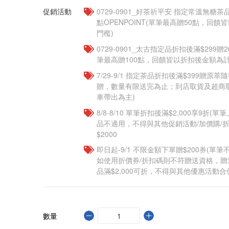
促銷活動
​​0729-0901_好茶祈平安 指定常溫無糖茶
點OPENPOINT(單筆最高贈50點，回
門檻)
0729-0901_太古指定品折扣後滿$299贈2
筆最高贈100點，回饋皆以折扣後金額為計
7/29-9/1 指定茶品折扣後滿$399贈原萃
贈，數量有限送完為止；到店取貨及超商
車帶出為主)
8/8-8/10 單筆折扣後滿$2,000享9折(單
品不適用，不得與其他促銷活動/加價購/折
$2000
即日起-9/1 不限金額下單贈$200券(單
如使用折價券/折扣碼則不符贈送資格，
品滿$2,000可折，不得與其他優惠活動合
數量