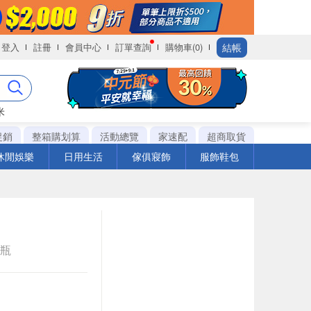
結帳
登入
註冊
會員中心
訂單查詢
購物車(0)
米
促銷
整箱購划算
活動總覽
家速配
超商取貨
休閒娛樂
日用生活
傢俱寢飾
服飾鞋包
e瓶