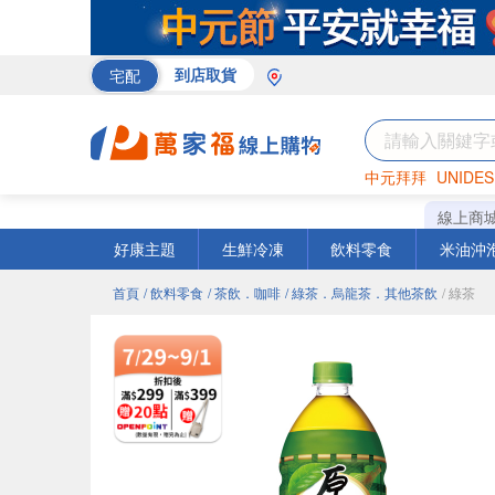
宅配
到店取貨
中元拜拜
UNIDES
巧克力
罐頭
咖啡
線上商
好康主題
生鮮冷凍
飲料零食
米油沖
首頁
/ 飲料零食
/ 茶飲．咖啡
/ 綠茶．烏龍茶．其他茶飲
/ 綠茶