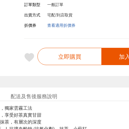
訂單類型
一般訂單
出貨方式
宅配/到店取貨
折價券
查看適用折價券
立即購買
加
配送及售後服務說明
，獨家雲霧工法
，享受好茶真實甘甜
抹茶，有層次的深度
茶、L-抗壞血酸鈉 (抗氧化劑)、抹茶、小蘇打