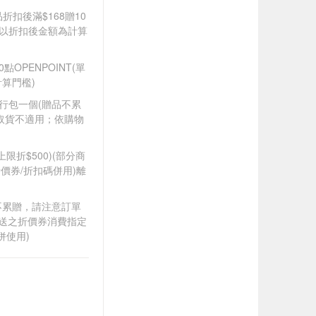
品折扣後滿$168贈10
饋皆以折扣後金額為計算
0點OPENPOINT(單
算門檻)
隨行包一個​(贈品不累
取貨不適用；依購物
筆上限折$500)(部分商
價券/折扣碼併用)離
筆不累贈，請注意訂單
贈送之折價券消費指定
併使用)