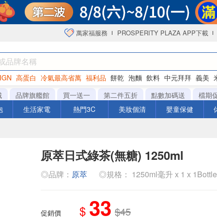
萬家福服務
PROSPERITY PLAZA APP下載
IGN
高蛋白
冷氣最高省萬
福利品
餅乾
泡麵
飲料
中元拜拜
義美
海苔
城
品牌旗艦館
買一送一
第二件五折
點數加碼送
檔期
泡
生活家電
熱門3C
美妝個清
嬰童保健
原萃日式綠茶(無糖) 1250ml
◎品牌：
原萃
◎規格： 1250ml毫升 x 1 x 1Bottl
33
$
$45
促銷價