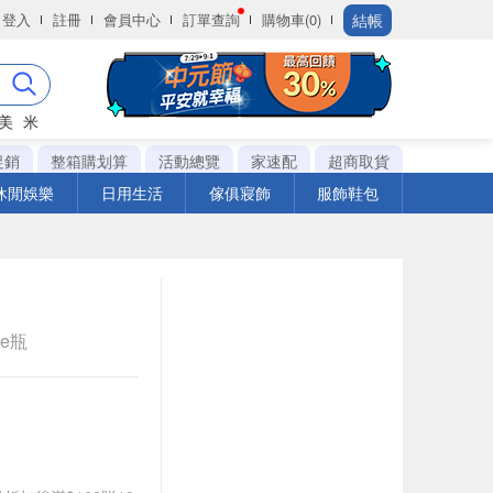
結帳
登入
註冊
會員中心
訂單查詢
購物車(0)
美
米
促銷
整箱購划算
活動總覽
家速配
超商取貨
休閒娛樂
日用生活
傢俱寢飾
服飾鞋包
le瓶