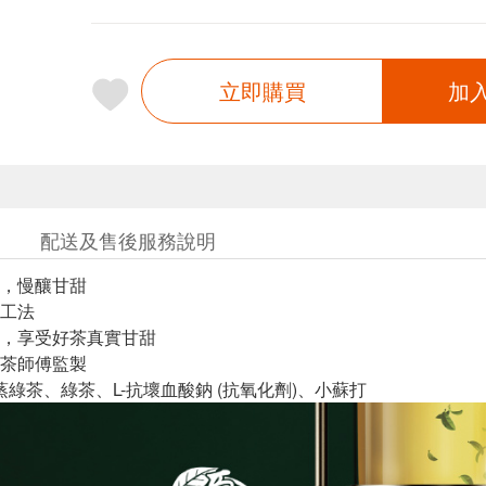
立即購買
加
配送及售後服務說明
，慢釀甘甜
工法
，享受好茶真實甘甜
茶師傅監製
蒸綠茶、綠茶、L-抗壞血酸鈉 (抗氧化劑)、小蘇打