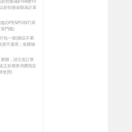
品折扣後滿$168贈10
饋皆以折扣後金額為計算
0點OPENPOINT(單
算門檻)
隨行包一個​(贈品不累
取貨不適用；依購物
筆不累贈，請注意訂單
贈送之折價券消費指定
併使用)