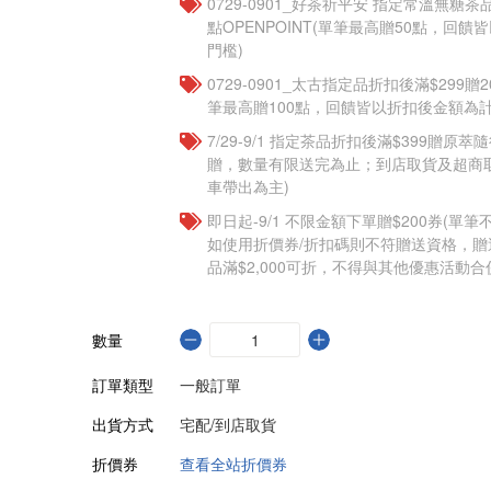
​​0729-0901_好茶祈平安 指定常溫無糖茶
點OPENPOINT(單筆最高贈50點，回
門檻)
0729-0901_太古指定品折扣後滿$299贈2
筆最高贈100點，回饋皆以折扣後金額為計
7/29-9/1 指定茶品折扣後滿$399贈原萃
贈，數量有限送完為止；到店取貨及超商
車帶出為主)
即日起-9/1 不限金額下單贈$200券(單
如使用折價券/折扣碼則不符贈送資格，
品滿$2,000可折，不得與其他優惠活動合
數量
訂單類型
一般訂單
出貨方式
宅配/到店取貨
折價券
查看全站折價券