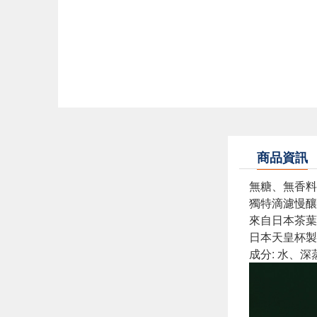
商品資訊
無糖、無香料
獨特滴濾慢釀
來自日本茶葉
日本天皇杯製
成分: 水、深