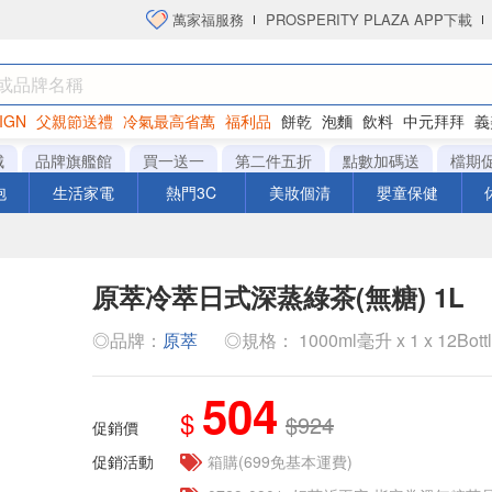
萬家福服務
PROSPERITY PLAZA APP下載
IGN
父親節送禮
冷氣最高省萬
福利品
餅乾
泡麵
飲料
中元拜拜
義
衛生紙
城
品牌旗艦館
買一送一
第二件五折
點數加碼送
檔期
泡
生活家電
熱門3C
美妝個清
嬰童保健
原萃冷萃日式深蒸綠茶(無糖) 1L
◎品牌：
原萃
◎規格： 1000ml毫升 x 1 x 12Bott
504
$
$924
促銷價
促銷活動
箱購(699免基本運費)