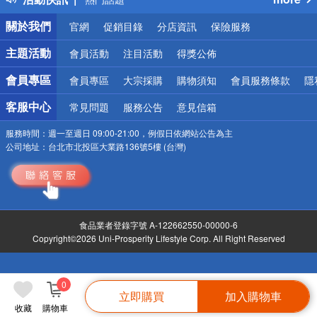
銀行優惠
關於我們
官網
促銷目錄
分店資訊
保險服務
偏遠地區配送
詐騙網頁！請小心！
主題活動
會員活動
注目活動
得獎公佈
會員專區
會員專區
大宗採購
購物須知
會員服務條款
隱
客服中心
常見問題
服務公告
意見信箱
服務時間：
週一至週日 09:00-21:00，例假日依網站公告為主
公司地址：
台北市北投區大業路136號5樓 (台灣)
食品業者登錄字號 A-122662550-00000-6
Copyright©2026 Uni-Prosperity Lifestyle Corp. All Right Reserved
0
立即購買
加入購物車
收藏
購物車