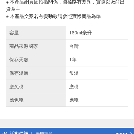
※ 本產品網頁因拍攝關係，圖檔略有差異，實際以廠商出
貨為主
※ 本產品文案若有變動敬請參照實際商品為準
容量
160ml毫升
商品來源國家
台灣
保存天數
1年
保存溫層
常溫
應免稅
應稅
應免稅
應稅
偏遠地區配送
詐騙網頁！請小心！
得獎公告
活動快訊
more
熱門話題