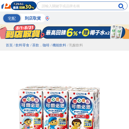
宅配
到店取貨
首頁
/ 飲料零食
/ 茶飲．咖啡
/ 機能飲料
/ 乳酸飲料