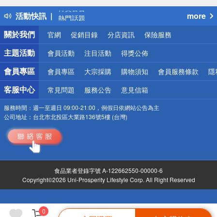
得獎公告
活動快訊
more
熱門話題
銀行優惠
關於我們
官網
促銷目錄
分店資訊
保險服務
偏遠地區配送
詐騙網頁！請小心！
主題活動
會員活動
注目活動
得獎公佈
會員專區
會員專區
大宗採購
購物須知
會員服務條款
隱
客服中心
常見問題
服務公告
意見信箱
服務時間：
週一至週日 09:00-21:00，例假日依網站公告為主
公司地址：
台北市北投區大業路136號5樓 (台灣)
食品業者登錄字號 A-122662550-00000-6
Copyright©2026 Uni-Prosperity Lifestyle Corp. All Right Reserved
0