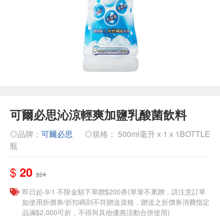
可爾必思沁涼輕爽加鹽乳酸菌飲料
◎品牌：
可爾必思
◎規格： 500ml毫升 x 1 x 1BOTTLE
瓶
$
20
$24
即日起-9/1 不限金額下單贈$200券(單筆不累贈，請注意訂單
如使用折價券/折扣碼則不符贈送資格，贈送之折價券消費指定
品滿$2,000可折，不得與其他優惠活動合併使用)