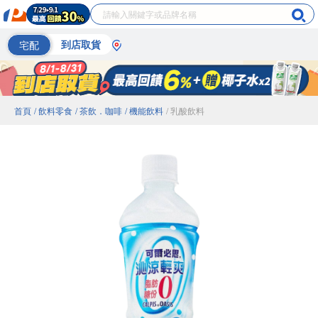
宅配
到店取貨
首頁
/ 飲料零食
/ 茶飲．咖啡
/ 機能飲料
/ 乳酸飲料