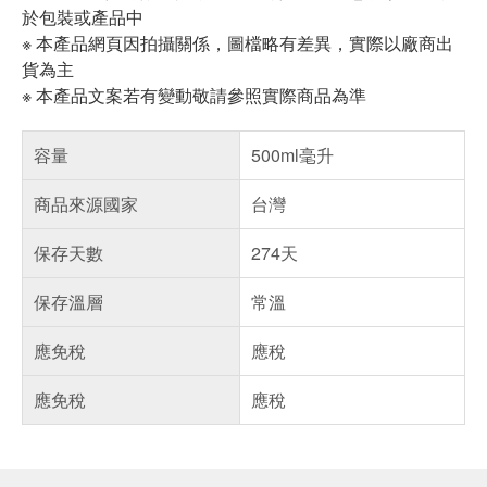
於包裝或產品中
※ 本產品網頁因拍攝關係，圖檔略有差異，實際以廠商出
貨為主
※ 本產品文案若有變動敬請參照實際商品為準
容量
500ml毫升
商品來源國家
台灣
保存天數
274天
保存溫層
常溫
應免稅
應稅
應免稅
應稅
偏遠地區配送
詐騙網頁！請小心！