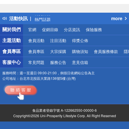
偏遠地區配送
詐騙網頁！請小心！
得獎公告
活動快訊
more
熱門話題
銀行優惠
關於我們
官網
促銷目錄
分店資訊
保險服務
偏遠地區配送
詐騙網頁！請小心！
主題活動
會員活動
注目活動
得獎公佈
會員專區
會員專區
大宗採購
購物須知
會員服務條款
隱
客服中心
常見問題
服務公告
意見信箱
服務時間：
週一至週日 09:00-21:00，例假日依網站公告為主
公司地址：
台北市北投區大業路136號5樓 (台灣)
食品業者登錄字號 A-122662550-00000-6
Copyright©2026 Uni-Prosperity Lifestyle Corp. All Right Reserved