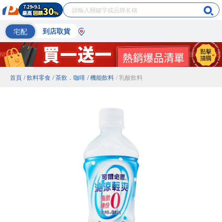
宅配
到店取貨
首頁
/ 飲料零食
/ 茶飲．咖啡
/ 機能飲料
/ 乳酸飲料