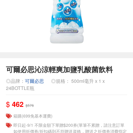
可爾必思沁涼輕爽加鹽乳酸菌飲料
◎品牌：
可爾必思
◎規格： 500ml毫升 x 1 x
24BOTTLE瓶
$
462
$576
箱購(699免基本運費)
即日起-9/1 不限金額下單贈$200券(單筆不累贈，請注意訂單
如使用折價券/折扣碼則不符贈送資格，贈送之折價券消費指定