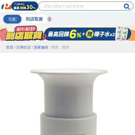
宅配
到店取貨
首頁
/ 日用生活
/ 居家修繕
/ 燈泡．燈具