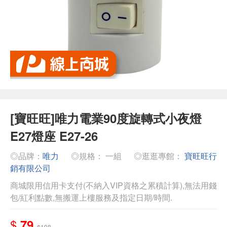
[寶旺旺]唯力電業90度旋轉式小夜燈
E27燈座 E27-26
◎品牌：
唯力
◎規格： 一組
◎逛逛專館：
寶旺旺行
銷有限公司
商城限用信用卡支付(不納入VIP資格之累積計算),無法用錢
包/紅利點數,無搬運上樓服務及指定日期/時間.
$
79
$198