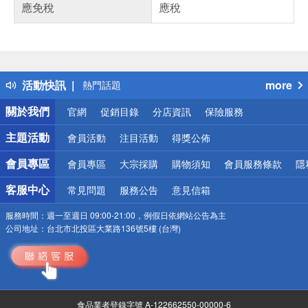
應免稅
應稅
偏遠地區配送
詐騙網頁！請小心！
得獎公告
活動快訊
more
熱門話題
銀行優惠
關於我們
官網
促銷目錄
分店資訊
保險服務
偏遠地區配送
詐騙網頁！請小心！
主題活動
會員活動
注目活動
得獎公佈
會員專區
會員專區
大宗採購
購物須知
會員服務條款
隱
客服中心
常見問題
服務公告
意見信箱
服務時間：
週一至週日 09:00-21:00，例假日依網站公告為主
公司地址：
台北市北投區大業路136號5樓 (台灣)
食品業者登錄字號 A-122662550-00000-6