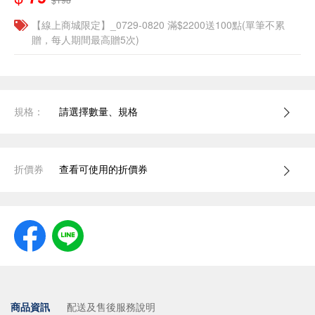
【線上商城限定】_0729-0820 滿$2200送100點(單筆不累
贈，每人期間最高贈5次)
規格：
請選擇數量、規格
折價券
查看可使用的折價券
商品資訊
配送及售後服務說明