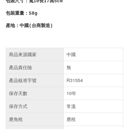
包裝尺寸：寬10長17高5cm
包裝重量：58g
產地：中國(台商製造)
商品來源國家
中國
產品責任險
無
產品核准字號
R31554
保存天數
10年
保存方式
常溫
應免稅
應稅