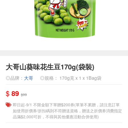
大哥山葵味花生豆170g(袋裝)
◎品牌：
大哥
◎規格： 170g克 x 1 x 1Bag袋
$
89
$99
即日起-9/1 不限金額下單贈$200券(單筆不累贈，請注意訂單
如使用折價券/折扣碼則不符贈送資格，贈送之折價券消費指定
品滿$2,000可折，不得與其他優惠活動合併使用)