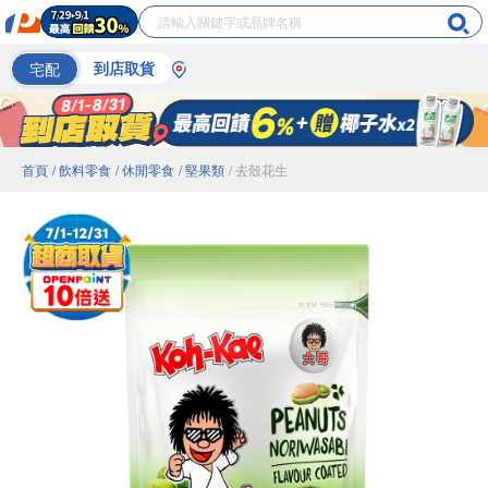
宅配
到店取貨
首頁
/ 飲料零食
/ 休閒零食
/ 堅果類
/ 去殼花生