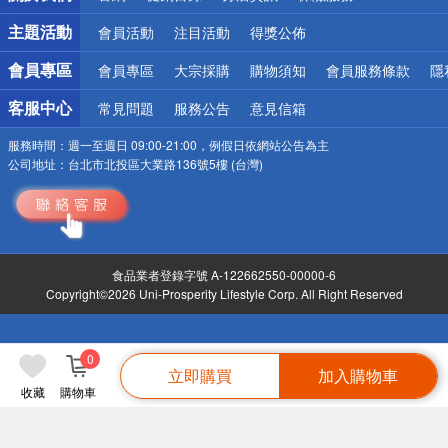
詐騙網頁！請小心！
主題活動
會員活動
注目活動
得獎公佈
會員專區
會員專區
大宗採購
購物須知
會員服務條款
隱
客服中心
常見問題
服務公告
意見信箱
服務時間：
週一至週日 09:00-21:00，例假日依網站公告為主
公司地址：
台北市北投區大業路136號5樓 (台灣)
食品業者登錄字號 A-122662550-00000-6
Copyright©2026 Uni-Prosperity Lifestyle Corp. All Right Reserved
0
立即購買
加入購物車
收藏
購物車