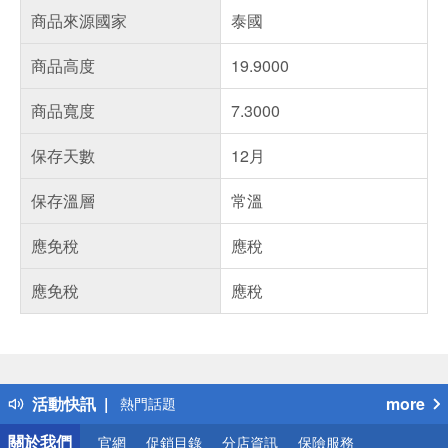
商品來源國家
泰國
商品高度
19.9000
商品寬度
7.3000
保存天數
12月
保存溫層
常溫
應免稅
應稅
應免稅
應稅
偏遠地區配送
詐騙網頁！請小心！
得獎公告
活動快訊
more
熱門話題
銀行優惠
關於我們
官網
促銷目錄
分店資訊
保險服務
偏遠地區配送