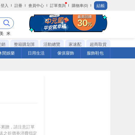
結帳
登入
註冊
會員中心
訂單查詢
購物車(0)
美
米
促銷
整箱購划算
活動總覽
家速配
超商取貨
休閒娛樂
日用生活
傢俱寢飾
服飾鞋包
筆不累贈，請注意訂單
贈送之折價券消費指定