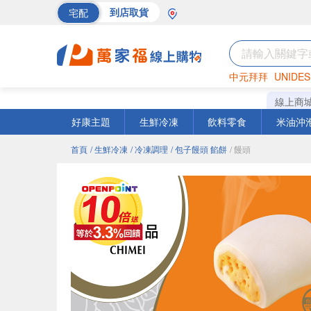
宅配
到店取貨
中元拜拜
UNIDES
海苔
巧克力
罐頭
線上商
好康主題
生鮮冷凍
飲料零食
米油沖
首頁
/ 生鮮冷凍
/ 冷凍調理
/ 包子饅頭 餡餅
/ 饅頭