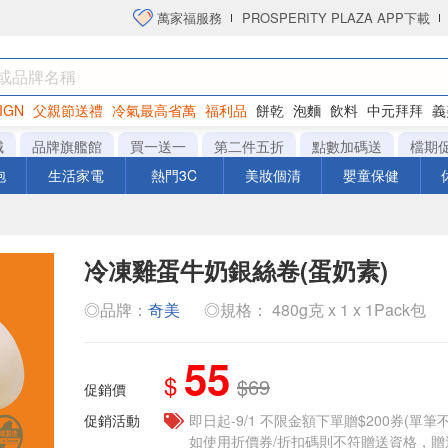
萬家福服務
PROSPERITY PLAZA APP下載
IGN
父親節送禮
冷氣最高省萬
福利品
餅乾
泡麵
飲料
中元拜拜
義
衛生紙
城
品牌旗艦館
買一送一
第二件五折
點數加碼送
檔期
泡
生活家電
熱門3C
美妝個清
嬰童保健
冷凍雞蛋牛奶銀絲卷(蛋奶素)
◎品牌：
奇美
◎規格： 480g克 x 1 x 1Pack包
55
$
$69
促銷價
促銷活動
即日起-9/1 不限金額下單贈$200券(單
如使用折價券/折扣碼則不符贈送資格，