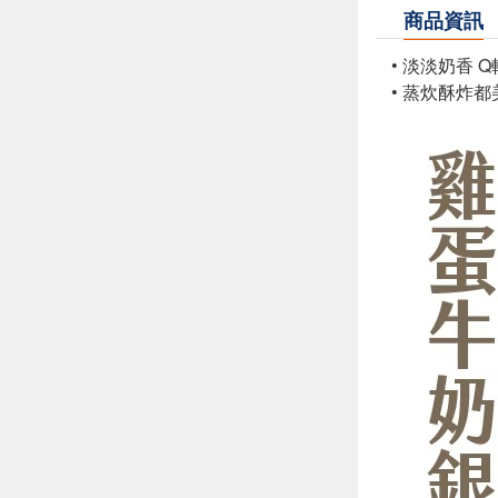
商品資訊
• 淡淡奶香 
• 蒸炊酥炸都