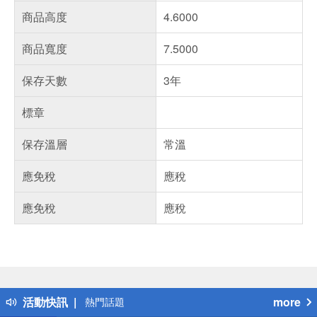
商品高度
4.6000
商品寬度
7.5000
保存天數
3年
標章
保存溫層
常溫
應免稅
應稅
應免稅
應稅
偏遠地區配送
詐騙網頁！請小心！
得獎公告
活動快訊
more
熱門話題
銀行優惠