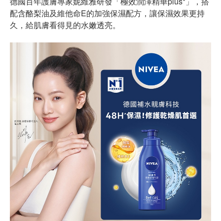
德國百年護膚專家妮維雅研發「極效潤澤精華plus*」，搭
配含酪梨油及維他命E的加強保濕配方，讓保濕效果更持
久，給肌膚看得見的水嫩透亮。