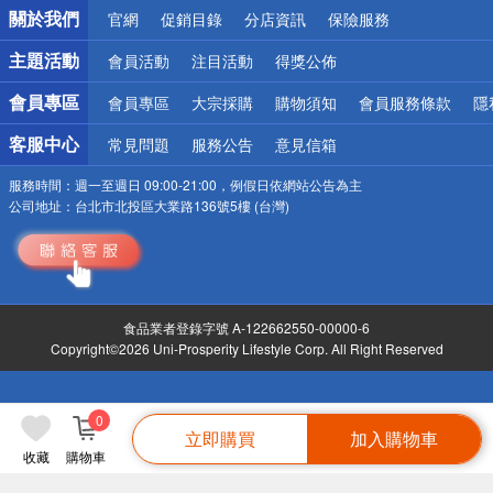
關於我們
官網
促銷目錄
分店資訊
保險服務
偏遠地區配送
詐騙網頁！請小心！
主題活動
會員活動
注目活動
得獎公佈
會員專區
會員專區
大宗採購
購物須知
會員服務條款
隱
客服中心
常見問題
服務公告
意見信箱
服務時間：
週一至週日 09:00-21:00，例假日依網站公告為主
公司地址：
台北市北投區大業路136號5樓 (台灣)
食品業者登錄字號 A-122662550-00000-6
Copyright©2026 Uni-Prosperity Lifestyle Corp. All Right Reserved
0
立即購買
加入購物車
收藏
購物車