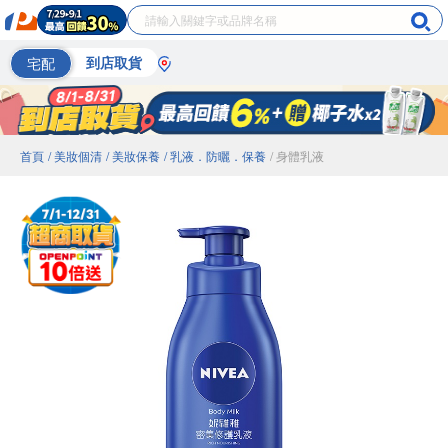
宅配
到店取貨
首頁
/ 美妝個清
/ 美妝保養
/ 乳液．防曬．保養
/ 身體乳液