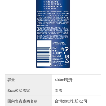
容量
400ml毫升
商品來源國家
泰國
國內負責廠商名稱
台灣妮維雅(股)公司