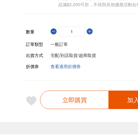
品滿$2,000可折，不得與其他優惠活動合
數量
訂單類型
一般訂單
出貨方式
宅配/到店取貨/超商取貨
折價券
查看適用折價券
立即購買
加