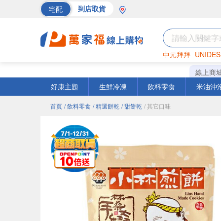
宅配
到店取貨
中元拜拜
UNIDES
海苔
巧克力
罐頭
線上商
好康主題
生鮮冷凍
飲料零食
米油沖
首頁
/ 飲料零食
/ 精選餅乾
/ 甜餅乾
/ 其它口味