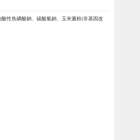
(酸性焦磷酸鈉、碳酸氫鈉、玉米澱粉(非基因改