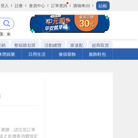
結帳
登入
註冊
會員中心
訂單查詢
購物車(0)
美
米
促銷
整箱購划算
活動總覽
家速配
超商取貨
休閒娛樂
日用生活
傢俱寢飾
服飾鞋包
包
筆不累贈，請注意訂單
贈送之折價券消費指定