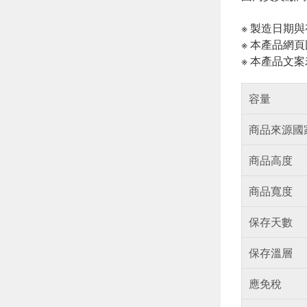
※ 製造日期
※ 本產品網
※ 本產品文
容量
商品來源國
商品高度
商品寬度
保存天數
保存溫層
應免稅