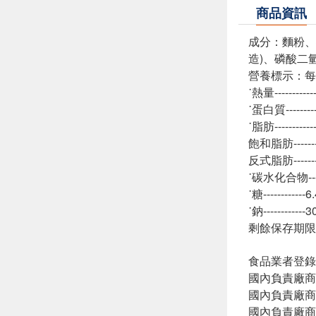
商品資訊
成分：麵粉、
造)、磷酸二
營養標示：每一
˙熱量---------
˙蛋白質--------
˙脂肪---------
飽和脂肪-------
反式脂肪-------
˙碳水化合物-----
˙糖-----------
˙鈉-----------
剩餘保存期限
食品業者登錄字號:
國內負責廠商
國內負責廠商電話
國內負責廠商