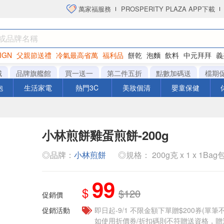
萬家福服務
PROSPERITY PLAZA APP下載
IGN
父親節送禮
冷氣最高省萬
福利品
餅乾
泡麵
飲料
中元拜拜
義
衛生紙
城
品牌旗艦館
買一送一
第二件五折
點數加碼送
檔期
泡
生活家電
熱門3C
美妝個清
嬰童保健
小林煎餅雞蛋煎餅-200g
◎品牌：
小林煎餅
◎規格： 200g克 x 1 x 1Bag
99
$
$120
促銷價
促銷活動
即日起-9/1 不限金額下單贈$200券(單
如使用折價券/折扣碼則不符贈送資格，