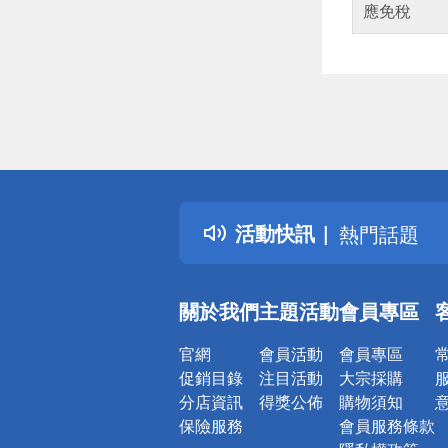
應免稅
偏遠地區配
詐騙網頁！
得獎公告
活動快訊
熱門話題
銀行優惠
偏遠地區配
關於我們
主題活動
會員專區
詐騙網頁！
官網
會員活動
會員專區
促銷目錄
注目活動
大宗採購
分店資訊
得獎公佈
購物須知
保險服務
會員服務條款