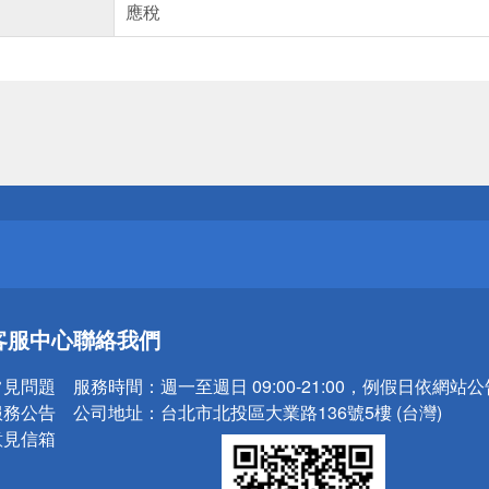
應稅
送
請小心！
送
客服中心
聯絡我們
請小心！
常見問題
服務時間：
週一至週日 09:00-21:00，例假日依網站
服務公告
公司地址：
台北市北投區大業路136號5樓 (台灣)
意見信箱