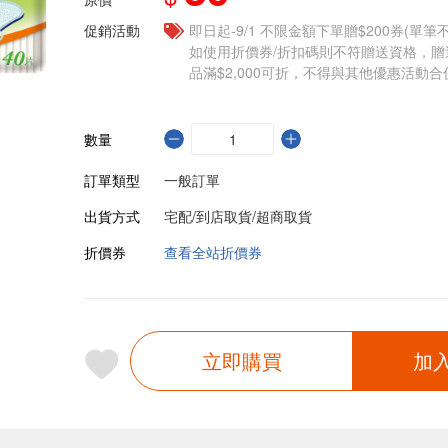
促銷活動
即日起-9/1 不限金額下單贈$200券(單
如使用折價券/折扣碼則不符贈送資格，
品滿$2,000可折，不得與其他優惠活動合
數量
訂單類型
一般訂單
出貨方式
宅配/到店取貨/超商取貨
折價券
查看全站折價券
立即購買
加