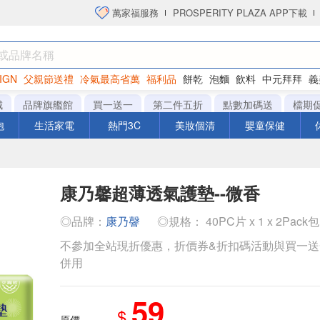
萬家福服務
PROSPERITY PLAZA APP下載
IGN
父親節送禮
冷氣最高省萬
福利品
餅乾
泡麵
飲料
中元拜拜
義
衛生紙
城
品牌旗艦館
買一送一
第二件五折
點數加碼送
檔期
泡
生活家電
熱門3C
美妝個清
嬰童保健
康乃馨超薄透氣護墊--微香
◎品牌：
康乃韾
◎規格： 40PC片 x 1 x 2Pack包
不參加全站現折優惠，折價券&折扣碼活動與買一
併用
59
$
原價