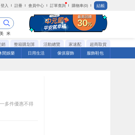
結帳
登入
註冊
會員中心
訂單查詢
購物車(0)
美
米
促銷
整箱購划算
活動總覽
家速配
超商取貨
休閒娛樂
日用生活
傢俱寢飾
服飾鞋包
送一多件優惠不得