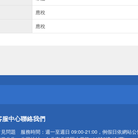
應稅
應稅
送
請小心！
送
客服中心
聯絡我們
請小心！
常見問題
服務時間：
週一至週日 09:00-21:00，例假日依網站