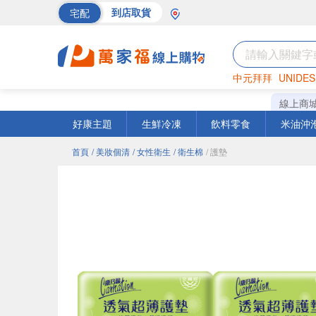
宅配
到店取貨
中元拜拜
UNIDES
海苔
巧克力
罐頭
線上商
好康主題
生鮮冷凍
飲料零食
米油沖
首頁
/ 美妝個清
/ 女性衛生
/ 衛生棉
/ 護墊