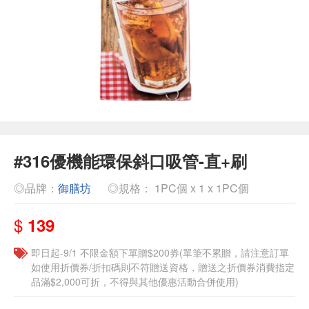
#316優機能環保斜口吸管-直+刷
◎品牌：
御膳坊
◎規格： 1PC個 x 1 x 1PC個
$
139
即日起-9/1 不限金額下單贈$200券(單筆不累贈，請注意訂單
如使用折價券/折扣碼則不符贈送資格，贈送之折價券消費指定
品滿$2,000可折，不得與其他優惠活動合併使用)