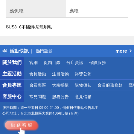
應免稅
應稅
SUS316不鏽鋼/尼龍刷毛
偏遠地區配送
詐騙網頁！請小心！
得獎公告
活動快訊
more
熱門話題
銀行優惠
關於我們
官網
促銷目錄
分店資訊
保險服務
偏遠地區配送
詐騙網頁！請小心！
主題活動
會員活動
注目活動
得獎公佈
會員專區
會員專區
大宗採購
購物須知
會員服務條款
隱
客服中心
常見問題
服務公告
意見信箱
服務時間：
週一至週日 09:00-21:00，例假日依網站公告為主
公司地址：
台北市北投區大業路136號5樓 (台灣)