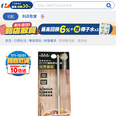
宅配
到店取貨
首頁
/ 日用生活
/ 餐廚用品
/ 杯盤餐具
/ 環保餐具組．吸管組