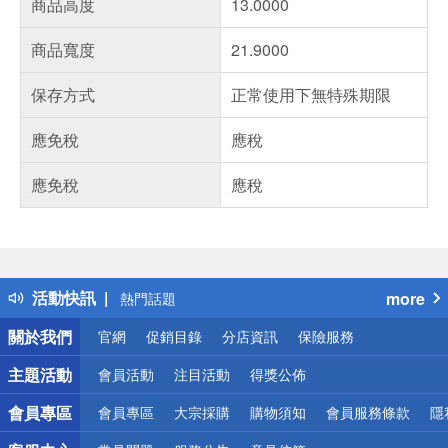
商品高度
13.0000
商品寬度
21.9000
保存方式
正常使用下無特殊期限
應免稅
應稅
應免稅
應稅
偏遠地區配送
詐騙網頁！請小心！
得獎公告
活動快訊
more
熱門話題
銀行優惠
關於我們
官網
促銷目錄
分店資訊
保險服務
偏遠地區配送
詐騙網頁！請小心！
主題活動
會員活動
注目活動
得獎公佈
會員專區
會員專區
大宗採購
購物須知
會員服務條款
隱