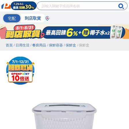
宅配
到店取貨
首頁
/ 日用生活
/ 餐廚用品
/ 保鮮容器
/ 保鮮盒
/ 保鮮盒