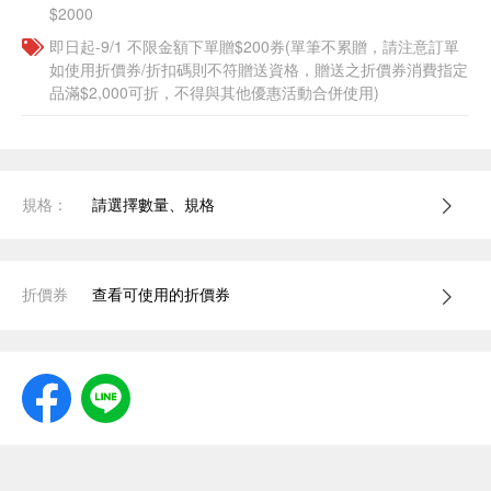
$2000
即日起-9/1 不限金額下單贈$200券(單筆不累贈，請注意訂單
如使用折價券/折扣碼則不符贈送資格，贈送之折價券消費指定
品滿$2,000可折，不得與其他優惠活動合併使用)
規格：
請選擇數量、規格
折價券
查看可使用的折價券