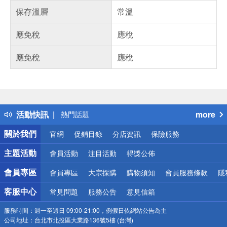
保存溫層
常溫
應免稅
應稅
應免稅
應稅
偏遠地區配送
詐騙網頁！請小心！
得獎公告
活動快訊
more
熱門話題
銀行優惠
關於我們
官網
促銷目錄
分店資訊
保險服務
偏遠地區配送
詐騙網頁！請小心！
主題活動
會員活動
注目活動
得獎公佈
會員專區
會員專區
大宗採購
購物須知
會員服務條款
隱
客服中心
常見問題
服務公告
意見信箱
服務時間：
週一至週日 09:00-21:00，例假日依網站公告為主
公司地址：
台北市北投區大業路136號5樓 (台灣)