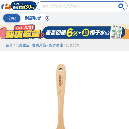
宅配
到店取貨
首頁
/ 日用生活
/ 餐廚用品
/ 廚房整理
/ 其他配件