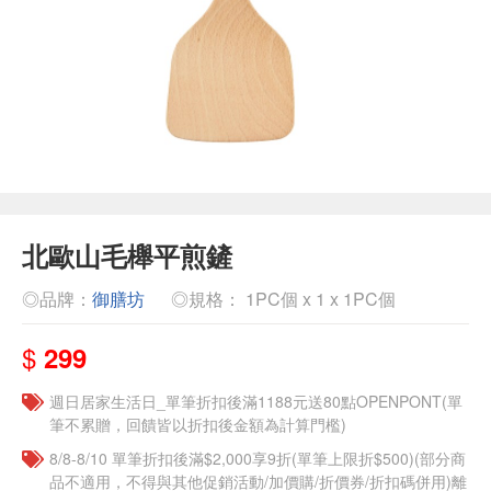
北歐山毛櫸平煎鏟
◎品牌：
御膳坊
◎規格： 1PC個 x 1 x 1PC個
$
299
週日居家生活日_單筆折扣後滿1188元送80點OPENPONT(單
筆不累贈，回饋皆以折扣後金額為計算門檻)
8/8-8/10 單筆折扣後滿$2,000享9折(單筆上限折$500)(部分商
品不適用，不得與其他促銷活動/加價購/折價券/折扣碼併用)離