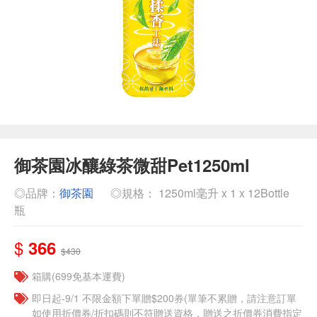
御茶園冰釀綠茶微甜Pet1250ml
◎品牌：
御茶園
◎規格： 1250ml毫升 x 1 x 12Bottle
瓶
$
366
$430
箱購(699免基本運費)
即日起-9/1 不限金額下單贈$200券(單筆不累贈，請注意訂單
如使用折價券/折扣碼則不符贈送資格，贈送之折價券消費指定