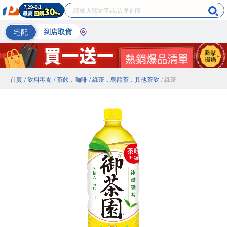
宅配
到店取貨
首頁
/ 飲料零食
/ 茶飲．咖啡
/ 綠茶．烏龍茶．其他茶飲
/ 綠茶