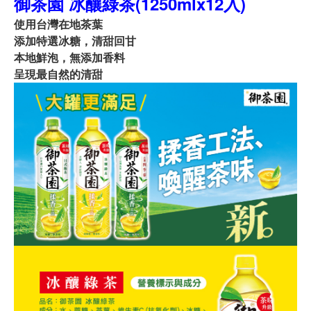
御茶園 冰釀綠茶(1250mlx12入)
使用台灣在地茶葉
添加特選冰糖，清甜回甘
本地鮮泡，無添加香料
呈現最自然的清甜