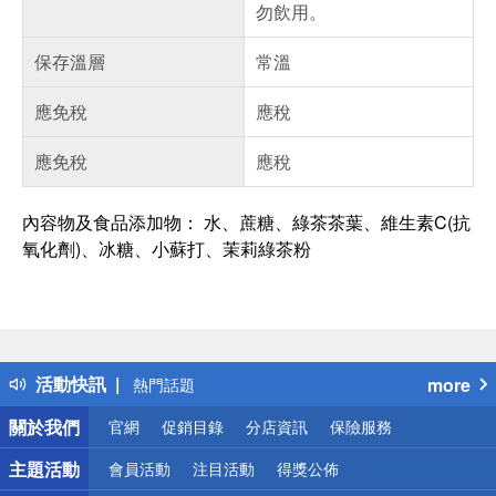
勿飲用。
保存溫層
常溫
應免稅
應稅
應免稅
應稅
內容物及食品添加物： 水、蔗糖、綠茶茶葉、維生素C(抗
氧化劑)、冰糖、小蘇打、茉莉綠茶粉
偏遠地區配送
詐騙網頁！請小心！
得獎公告
活動快訊
more
熱門話題
銀行優惠
關於我們
官網
促銷目錄
分店資訊
保險服務
偏遠地區配送
詐騙網頁！請小心！
主題活動
會員活動
注目活動
得獎公佈