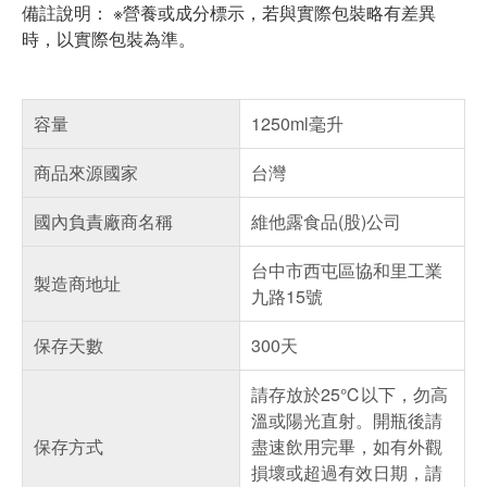
備註說明： ※營養或成分標示，若與實際包裝略有差異
時，以實際包裝為準。
容量
1250ml毫升
商品來源國家
台灣
國內負責廠商名稱
維他露食品(股)公司
台中市西屯區協和里工業
製造商地址
九路15號
保存天數
300天
請存放於25℃以下，勿高
溫或陽光直射。開瓶後請
保存方式
盡速飲用完畢，如有外觀
損壞或超過有效日期，請