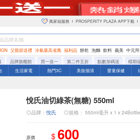
萬家福服務
PROSPERITY PLAZA APP下載
IGN
父親節送禮
冷氣最高省萬
福利品
餅乾
泡麵
飲料
義美
中元拜
衛生紙
城
品牌旗艦館
買一送一
第二件五折
點數加碼送
檔期
泡
生活家電
熱門3C
美妝個清
嬰童保健
悅氏油切綠茶(無糖) 550ml
◎品牌：
悅氏
◎規格： 550ml毫升 x 1 x 24Bottl
600
$
原價