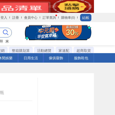
結帳
登入
註冊
會員中心
訂單查詢
購物車(0)
拜
米
促銷
整箱購划算
活動總覽
家速配
超商取貨
休閒娛樂
日用生活
傢俱寢飾
服飾鞋包
e瓶