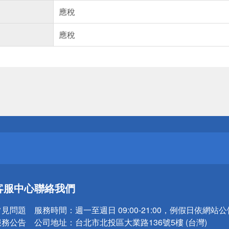
應稅
應稅
送
請小心！
送
客服中心
聯絡我們
請小心！
常見問題
服務時間：
週一至週日 09:00-21:00，例假日依網站
服務公告
公司地址：
台北市北投區大業路136號5樓 (台灣)