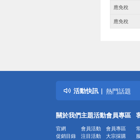
應免稅
應免稅
偏遠地區配
詐騙網頁！
得獎公告
活動快訊
熱門話題
銀行優惠
偏遠地區配
關於我們
主題活動
會員專區
詐騙網頁！
官網
會員活動
會員專區
促銷目錄
注目活動
大宗採購