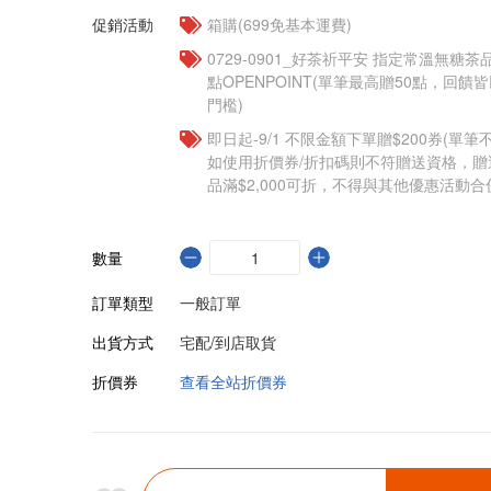
促銷活動
箱購(699免基本運費)
​​0729-0901_好茶祈平安 指定常溫無糖茶
點OPENPOINT(單筆最高贈50點，回
門檻)
即日起-9/1 不限金額下單贈$200券(單
如使用折價券/折扣碼則不符贈送資格，
品滿$2,000可折，不得與其他優惠活動合
數量
訂單類型
一般訂單
出貨方式
宅配/到店取貨
折價券
查看全站折價券