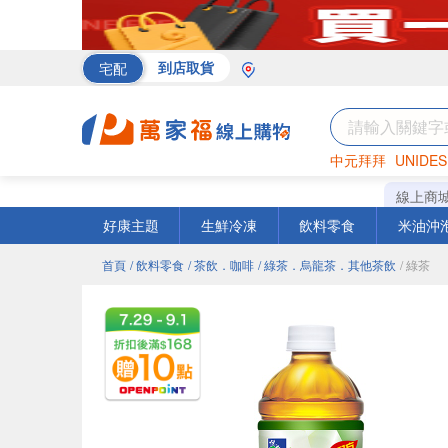
宅配
到店取貨
中元拜拜
UNIDES
罐頭
海苔
巧克力
線上商
好康主題
生鮮冷凍
飲料零食
米油沖
首頁
/ 飲料零食
/ 茶飲．咖啡
/ 綠茶．烏龍茶．其他茶飲
/ 綠茶