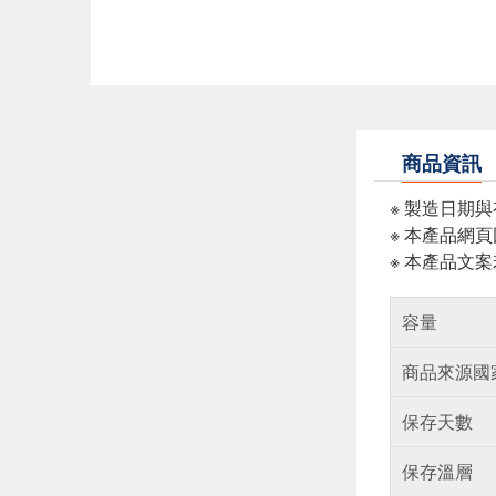
商品資訊
※ 製造日期
※ 本產品網
※ 本產品文
容量
商品來源國
保存天數
保存溫層