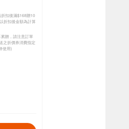
品折扣後滿$168贈10
饋皆以折扣後金額為計算
筆不累贈，請注意訂單
贈送之折價券消費指定
併使用)