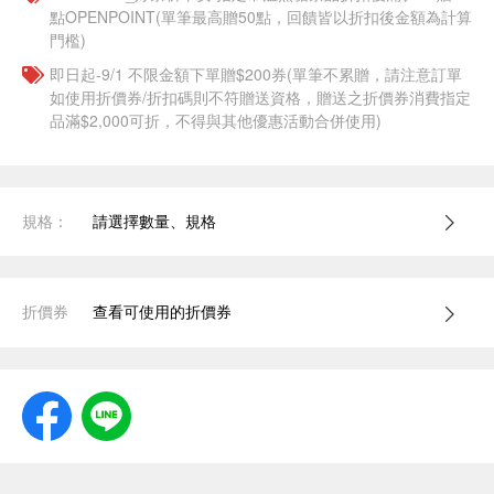
點OPENPOINT(單筆最高贈50點，回饋皆以折扣後金額為計算
門檻)
即日起-9/1 不限金額下單贈$200券(單筆不累贈，請注意訂單
如使用折價券/折扣碼則不符贈送資格，贈送之折價券消費指定
品滿$2,000可折，不得與其他優惠活動合併使用)
規格：
請選擇數量、規格
折價券
查看可使用的折價券