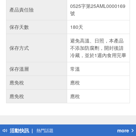
0525字第25AML0000169
產品責任險
號
保存天數
180天
避免高溫、日照，本產品
保存方式
不添加防腐劑，開封後請
冷藏，並於1週內食用完畢
保存溫層
常溫
應免稅
應稅
應免稅
應稅
偏遠地區配送
詐騙網頁！請小心！
得獎公告
活動快訊
more
熱門話題