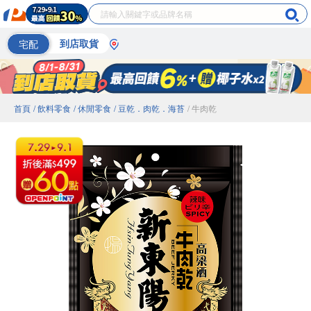
宅配
到店取貨
首頁
/ 飲料零食
/ 休閒零食
/ 豆乾．肉乾．海苔
/ 牛肉乾