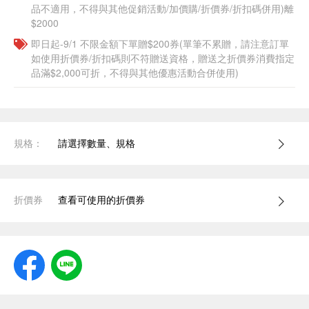
品不適用，不得與其他促銷活動/加價購/折價券/折扣碼併用)離
$2000
即日起-9/1 不限金額下單贈$200券(單筆不累贈，請注意訂單
如使用折價券/折扣碼則不符贈送資格，贈送之折價券消費指定
品滿$2,000可折，不得與其他優惠活動合併使用)
規格：
請選擇數量、規格
折價券
查看可使用的折價券