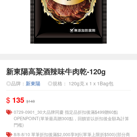
新東陽高粱酒辣味牛肉乾-120g
◎品牌：
新東陽
◎規格： 120g克 x 1 x 1Bag包
$
135
$148
0729-0901_30大品牌同慶 指定品折扣後滿$499贈60點
OPENPOINT(單筆最高贈300點，回饋皆以折扣後金額為計算
門檻)
8/8-8/10 單筆折扣後滿$2,000享9折(單筆上限折$500)(部分商