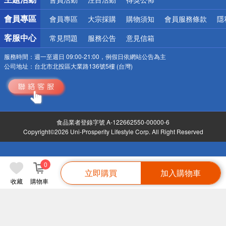
會員專區
會員專區
大宗採購
購物須知
會員服務條款
隱
客服中心
常見問題
服務公告
意見信箱
服務時間：
週一至週日 09:00-21:00，例假日依網站公告為主
公司地址：
台北市北投區大業路136號5樓 (台灣)
食品業者登錄字號 A-122662550-00000-6
Copyright©2026 Uni-Prosperity Lifestyle Corp. All Right Reserved
0
立即購買
加入購物車
收藏
購物車