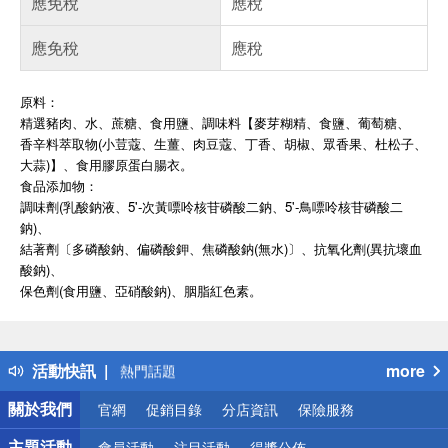
應免稅
應稅
應免稅
應稅
原料：
精選豬肉、水、蔗糖、食用鹽、調味料【麥芽糊精、食鹽、葡萄糖、
香辛料萃取物(小荳蔻、生薑、肉豆蔻、丁香、胡椒、眾香果、杜松子、
大蒜)】、食用膠原蛋白腸衣。
食品添加物：
調味劑(乳酸鈉液、5'-次黃嘌呤核苷磷酸二鈉、5'-鳥嘌呤核苷磷酸二
鈉)、
結著劑〔多磷酸鈉、偏磷酸鉀、焦磷酸鈉(無水)〕、抗氧化劑(異抗壞血
酸鈉)、
保色劑(食用鹽、亞硝酸鈉)、胭脂紅色素。
偏遠地區配送
詐騙網頁！請小心！
得獎公告
活動快訊
more
熱門話題
銀行優惠
關於我們
官網
促銷目錄
分店資訊
保險服務
偏遠地區配送
詐騙網頁！請小心！
主題活動
會員活動
注目活動
得獎公佈