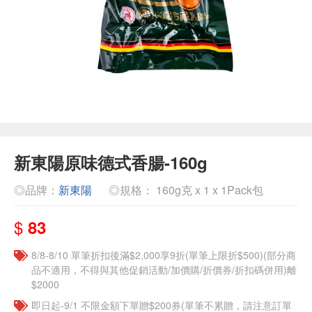
新東陽原味德式香腸-160g
◎品牌：
新東陽
◎規格： 160g克 x 1 x 1Pack包
$
83
8/8-8/10 單筆折扣後滿$2,000享9折(單筆上限折$500)(部分商
品不適用，不得與其他促銷活動/加價購/折價券/折扣碼併用)離
$2000
即日起-9/1 不限金額下單贈$200券(單筆不累贈，請注意訂單