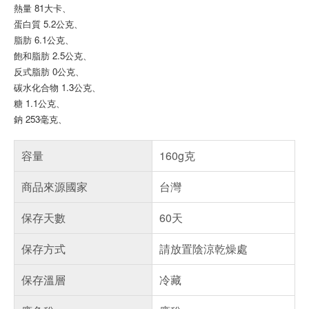
熱量 81大卡
、
蛋白質 5.2公克
、
脂肪 6.1公克
、
飽和脂肪 2.5公克
、
反式脂肪 0公克
、
碳水化合物 1.3公克
、
糖 1.1公克
、
鈉 253毫克
、
容量
160g克
商品來源國家
台灣
保存天數
60天
保存方式
請放置陰涼乾燥處
保存溫層
冷藏