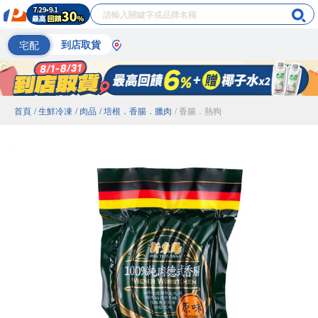
宅配
到店取貨
首頁
/ 生鮮冷凍
/ 肉品
/ 培根．香腸．臘肉
/ 香腸．熱狗