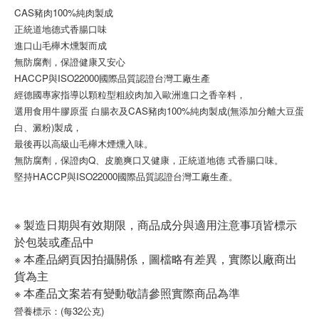
CAS豬肉100%純肉製成
正統道地德式香腸口味
進口山毛櫸木燻製而成
無防腐劑，保證健康又安心
HACCP與ISO22000國際品質認證台灣工廠生產
經德國專家指導以顆粒型粗絞肉加入歐洲進口之香辛料，
選用食用牛膠原蛋 白腸衣及CAS豬肉100%純肉製成(無添加分離大豆蛋
白、澱粉)製成，
最後再以高級山毛櫸木煙燻入味。
無防腐劑，保證肉Q、皮脆爽口又健康，正統道地德 式香腸口味。
堅持HACCP與ISO22000國際品質認證台灣工廠生產。
※ 製造日期與有效期限，商品成分與適用注意事項皆標示
於包裝或產品中
※ 本產品網頁因拍攝關係，圖檔略有差異，實際以廠商出
貨為主
※ 本產品文案若有變動敬請參照實際商品為準
營養標示：(每32公克)