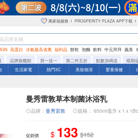
萬家福服務
PROSPERITY PLAZA APP下載
IGN
高蛋白
冷氣最高省萬
福利品
餅乾
泡麵
飲料
中元拜拜
義美
洋芋片
城
品牌旗艦館
買一送一
第二件五折
點數加碼送
檔期
泡
生活家電
熱門3C
美妝個清
嬰童保健
曼秀雷敦草本制菌沐浴乳
◎品牌：
曼秀雷敦
◎規格： 650ml毫升 x 1 x 1Bo
133
$
$152
促銷價