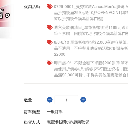
促銷活動
0729-0901_曼秀雷敦Acnes.Men's.肌研.
品折扣後滿299元送10點OPENPOINT(
皆以折扣後金額為計算門檻)
週六美妝個清日_單筆折扣後滿1188元送80點
筆不累贈，回饋皆以折扣後金額為計算門檻
8/8-8/10 單筆折扣後滿$2,000享9折(單
品不適用，不得與其他促銷活動/加價購/折
$2000
即日起-9/1 不限金額下單贈$200券(單
如使用折價券/折扣碼則不符贈送資格，
品滿$2,000可折，不得與其他優惠活動合
數量
訂單類型
一般訂單
出貨方式
宅配/到店取貨/超商取貨