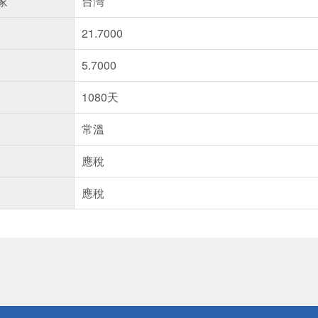
家
台灣
21.7000
5.7000
1080天
常溫
應稅
應稅
送
請小心！