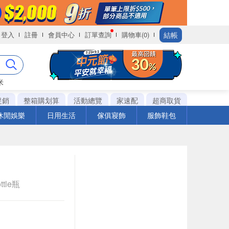
結帳
登入
註冊
會員中心
訂單查詢
購物車(0)
米
促銷
整箱購划算
活動總覽
家速配
超商取貨
休閒娛樂
日用生活
傢俱寢飾
服飾鞋包
ttle瓶