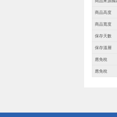
商品來源國
商品高度
商品寬度
保存天數
保存溫層
應免稅
應免稅
偏遠地區配
詐騙網頁！