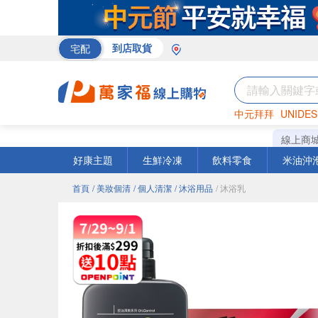
宅配
到店取貨
中元拜拜
UNIDES
巧克力
罐頭
海苔
線上商
好康主題
生鮮冷凍
飲料零食
米油沖
首頁
/ 美妝個清
/ 個人清潔
/ 沐浴用品
/ 沐浴乳