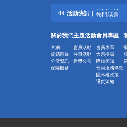
得獎公告
活動快訊
熱門話題
銀行優惠
偏遠地區配
關於我們
主題活動
會員專區
詐騙網頁！
官網
會員活動
會員專區
促銷目錄
注目活動
大宗採購
分店資訊
得獎公佈
購物須知
保險服務
會員服務條款
隱私權政策
退貨須知