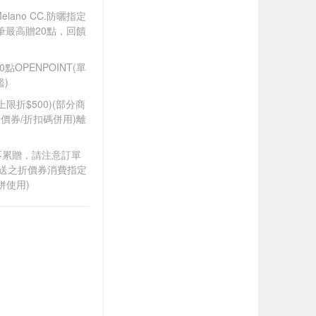
Melano CC.防曬指定
單筆最高贈20點，回饋
OPENPOINT(單
)
筆上限折$500)(部分商
價券/折扣碼併用)離
筆不累贈，請注意訂單
贈送之折價券消費指定
併使用)