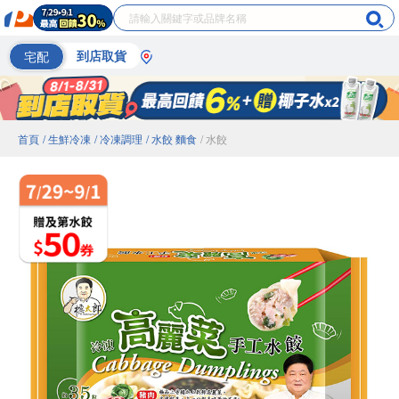
宅配
到店取貨
首頁
/ 生鮮冷凍
/ 冷凍調理
/ 水餃 麵食
/ 水餃