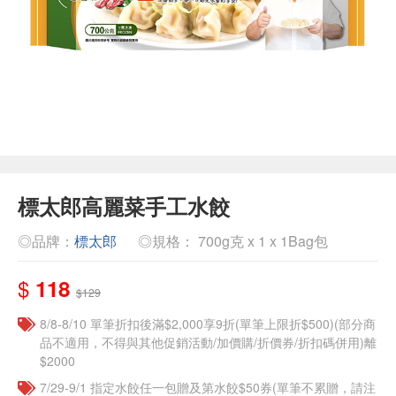
標太郎高麗菜手工水餃
◎品牌：
標太郎
◎規格： 700g克 x 1 x 1Bag包
$
118
$129
8/8-8/10 單筆折扣後滿$2,000享9折(單筆上限折$500)(部分商
品不適用，不得與其他促銷活動/加價購/折價券/折扣碼併用)離
$2000
7/29-9/1 指定水餃任一包贈及第水餃$50券(單筆不累贈，請注