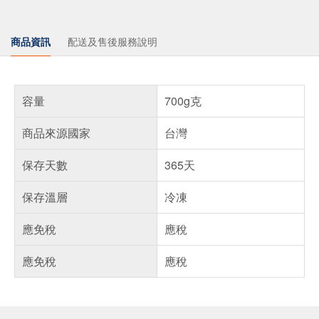
商品資訊
配送及售後服務說明
容量
700g克
商品來源國家
台灣
保存天數
365天
保存溫層
冷凍
應免稅
應稅
應免稅
應稅
偏遠地區配送
詐騙網頁！請小心！