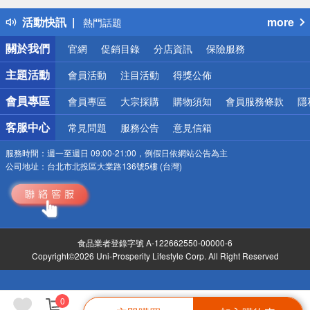
得獎公告
活動快訊
more
熱門話題
銀行優惠
關於我們
官網
促銷目錄
分店資訊
保險服務
偏遠地區配送
詐騙網頁！請小心！
主題活動
會員活動
注目活動
得獎公佈
會員專區
會員專區
大宗採購
購物須知
會員服務條款
隱
客服中心
常見問題
服務公告
意見信箱
服務時間：
週一至週日 09:00-21:00，例假日依網站公告為主
公司地址：
台北市北投區大業路136號5樓 (台灣)
食品業者登錄字號 A-122662550-00000-6
Copyright©2026 Uni-Prosperity Lifestyle Corp. All Right Reserved
0