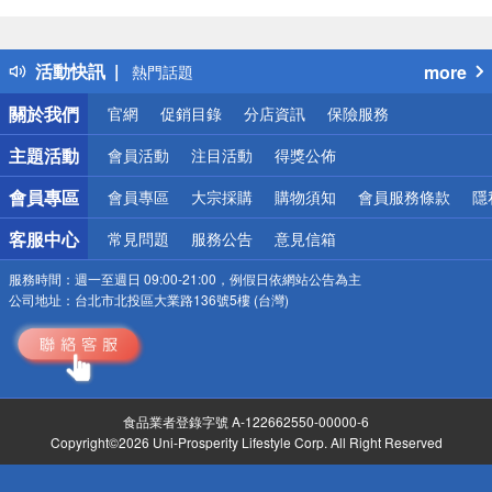
偏遠地區配送
詐騙網頁！請小心！
得獎公告
活動快訊
more
熱門話題
銀行優惠
關於我們
官網
促銷目錄
分店資訊
保險服務
偏遠地區配送
詐騙網頁！請小心！
主題活動
會員活動
注目活動
得獎公佈
會員專區
會員專區
大宗採購
購物須知
會員服務條款
隱
客服中心
常見問題
服務公告
意見信箱
服務時間：
週一至週日 09:00-21:00，例假日依網站公告為主
公司地址：
台北市北投區大業路136號5樓 (台灣)
食品業者登錄字號 A-122662550-00000-6
Copyright©2026 Uni-Prosperity Lifestyle Corp. All Right Reserved