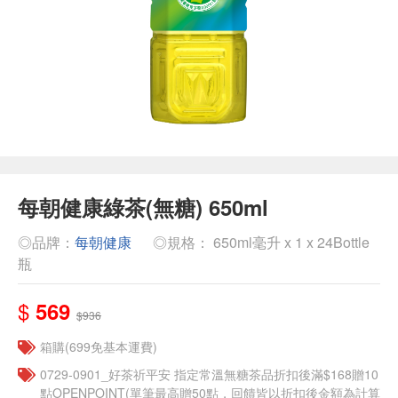
每朝健康綠茶(無糖) 650ml
◎品牌：
每朝健康
◎規格： 650ml毫升 x 1 x 24Bottle
瓶
$
569
$936
箱購(699免基本運費)
​​0729-0901_好茶祈平安 指定常溫無糖茶品折扣後滿$168贈10
點OPENPOINT(單筆最高贈50點，回饋皆以折扣後金額為計算