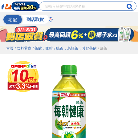
宅配
到店取貨
首頁
/ 飲料零食
/ 茶飲．咖啡
/ 綠茶．烏龍茶．其他茶飲
/ 綠茶