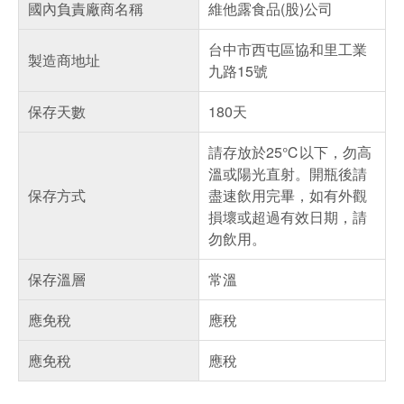
國內負責廠商名稱
維他露食品(股)公司
台中市西屯區協和里工業
製造商地址
九路15號
保存天數
180天
請存放於25℃以下，勿高
溫或陽光直射。開瓶後請
保存方式
盡速飲用完畢，如有外觀
損壞或超過有效日期，請
勿飲用。
保存溫層
常溫
應免稅
應稅
應免稅
應稅