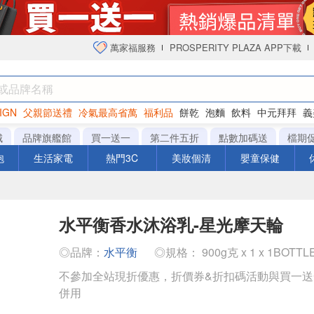
萬家福服務
PROSPERITY PLAZA APP下載
IGN
父親節送禮
冷氣最高省萬
福利品
餅乾
泡麵
飲料
中元拜拜
義
衛生紙
城
品牌旗艦館
買一送一
第二件五折
點數加碼送
檔期
泡
生活家電
熱門3C
美妝個清
嬰童保健
水平衡香水沐浴乳-星光摩天輪
◎品牌：
水平衡
◎規格： 900g克 x 1 x 1BOTT
不參加全站現折優惠，折價券&折扣碼活動與買一
併用