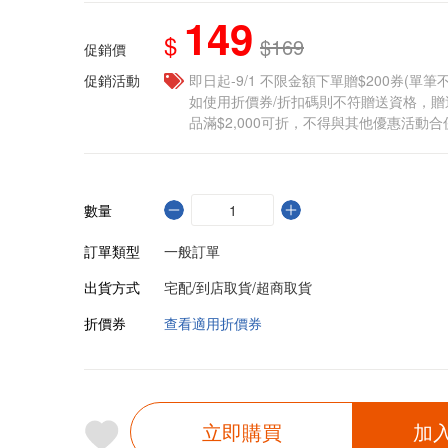
149
$
$169
促銷價
促銷活動
即日起-9/1 不限金額下單贈$200券(單
如使用折價券/折扣碼則不符贈送資格，
品滿$2,000可折，不得與其他優惠活動合
數量
訂單類型
一般訂單
出貨方式
宅配/到店取貨/超商取貨
折價券
查看適用折價券
立即購買
加