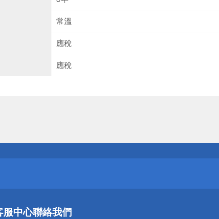
常溫
應稅
應稅
送
請小心！
送
客服中心
聯絡我們
請小心！