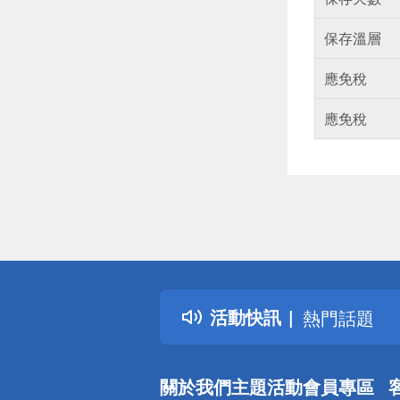
保存溫層
應免稅
應免稅
偏遠地區配
詐騙網頁！
得獎公告
活動快訊
熱門話題
銀行優惠
偏遠地區配
關於我們
主題活動
會員專區
詐騙網頁！