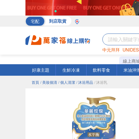
宅配
到店取貨
中元拜拜
UNIDES
海苔
巧克力
罐頭
線上商
好康主題
生鮮冷凍
飲料零食
米油沖
首頁
/ 美妝個清
/ 個人清潔
/ 沐浴用品
/ 沐浴乳