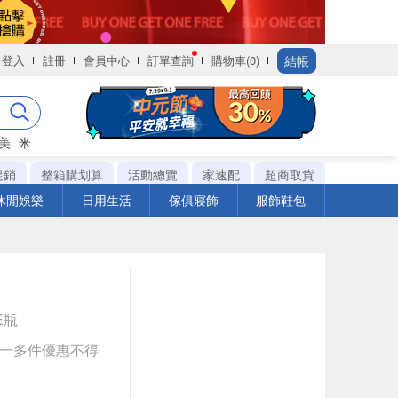
結帳
登入
註冊
會員中心
訂單查詢
購物車(0)
美
米
促銷
整箱購划算
活動總覽
家速配
超商取貨
休閒娛樂
日用生活
傢俱寢飾
服飾鞋包
LE瓶
送一多件優惠不得