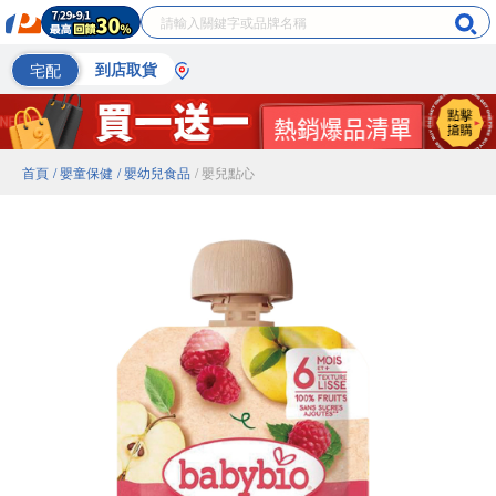
宅配
到店取貨
首頁
/ 嬰童保健
/ 嬰幼兒食品
/ 嬰兒點心