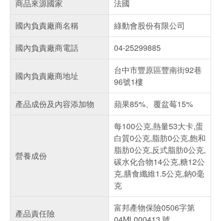
商品來源國家
法國
國內負責廠商名稱
綠動會股份有限公司
國內負責廠商電話
04-25299885
台中市豐原區豐南街92巷
國內負責廠商地址
96號1樓
產品成份及內容添加物
蘋果85%、覆盆莓15%
每100公克,熱量53大卡,蛋
白質0公克,脂肪0公克,飽和
脂肪0公克,反式脂肪0公克,
營養成份
碳水化合物14公克,糖12公
克,膳食纖維1.5公克,鈉0毫
克
富邦產物保險0506字第
產品責任險
04ML000413 號