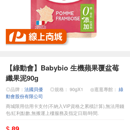
【綠動會】Babybio 生機蘋果覆盆莓
纖果泥90g
◎品牌：
法國貝優
◎規格： 90gX1
◎逛逛專館：
綠
動會股份有限公司
商城限用信用卡支付(不納入VIP資格之累積計算),無法用錢
包/紅利點數,無搬運上樓服務及指定日期/時間.
$
89