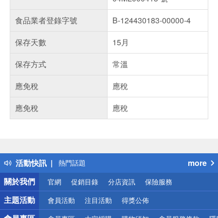
食品業者登錄字號
B-124430183-00000-4
保存天數
15月
保存方式
常溫
應免稅
應稅
應免稅
應稅
偏遠地區配送
詐騙網頁！請小心！
得獎公告
活動快訊
more
熱門話題
銀行優惠
關於我們
官網
促銷目錄
分店資訊
保險服務
偏遠地區配送
詐騙網頁！請小心！
主題活動
會員活動
注目活動
得獎公佈