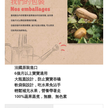
法國原裝進口
6個月以上寶寶適用
大瓶蓋設計，防止寶寶吞嚥
軟袋裝設計，吃水果免沾手
輕鬆補充水果，營養帶著走
100%蔬果蒸煮，無糖、無色素