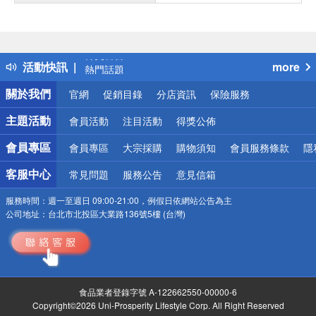
偏遠地區配送
詐騙網頁！請小心！
得獎公告
活動快訊
more
熱門話題
銀行優惠
關於我們
官網
促銷目錄
分店資訊
保險服務
偏遠地區配送
詐騙網頁！請小心！
主題活動
會員活動
注目活動
得獎公佈
會員專區
會員專區
大宗採購
購物須知
會員服務條款
隱
客服中心
常見問題
服務公告
意見信箱
服務時間：
週一至週日 09:00-21:00，例假日依網站公告為主
公司地址：
台北市北投區大業路136號5樓 (台灣)
食品業者登錄字號 A-122662550-00000-6
Copyright©2026 Uni-Prosperity Lifestyle Corp. All Right Reserved