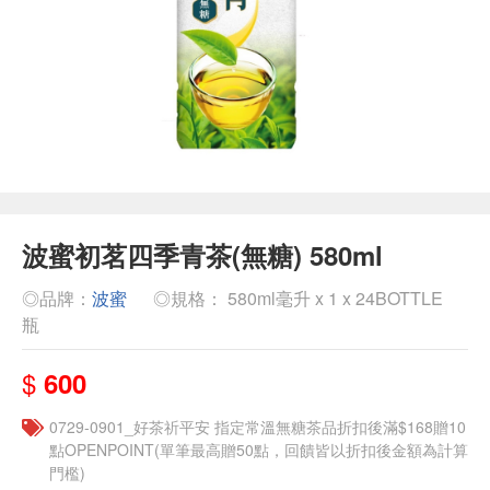
波蜜初茗四季青茶(無糖) 580ml
◎品牌：
波蜜
◎規格： 580ml毫升 x 1 x 24BOTTLE
瓶
$
600
​​0729-0901_好茶祈平安 指定常溫無糖茶品折扣後滿$168贈10
點OPENPOINT(單筆最高贈50點，回饋皆以折扣後金額為計算
門檻)