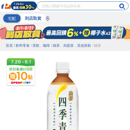
宅配
到店取貨
首頁
/ 飲料零食
/ 茶飲．咖啡
/ 綠茶．烏龍茶．其他茶飲
/ 綠茶