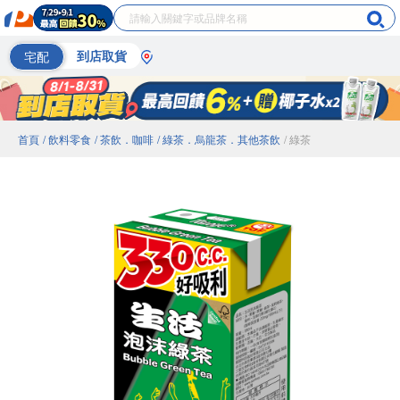
宅配
到店取貨
首頁
/ 飲料零食
/ 茶飲．咖啡
/ 綠茶．烏龍茶．其他茶飲
/ 綠茶