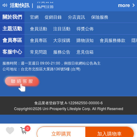
活動快訊
more
熱門話題
銀行優惠
關於我們
官網
促銷目錄
分店資訊
保險服務
偏遠地區配送
詐騙網頁！請小心！
主題活動
會員活動
注目活動
得獎公佈
會員專區
會員專區
大宗採購
購物須知
會員服務條款
隱
客服中心
常見問題
服務公告
意見信箱
服務時間：
週一至週日 09:00-21:00，例假日依網站公告為主
公司地址：
台北市北投區大業路136號5樓 (台灣)
食品業者登錄字號 A-122662550-00000-6
Copyright©2026 Uni-Prosperity Lifestyle Corp. All Right Reserved
0
立即購買
加入購物車