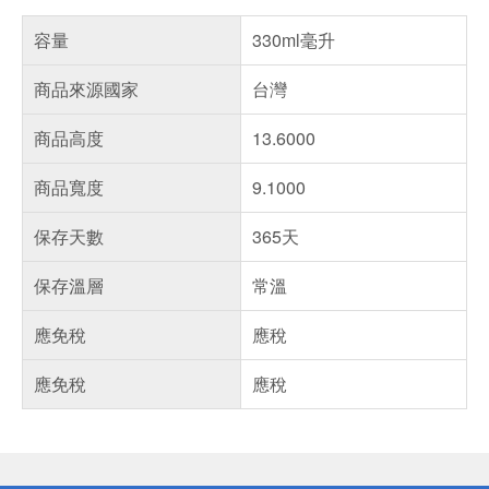
容量
330ml毫升
商品來源國家
台灣
商品高度
13.6000
商品寬度
9.1000
保存天數
365天
保存溫層
常溫
應免稅
應稅
應免稅
應稅
偏遠地區配送
詐騙網頁！請小心！
得獎公告