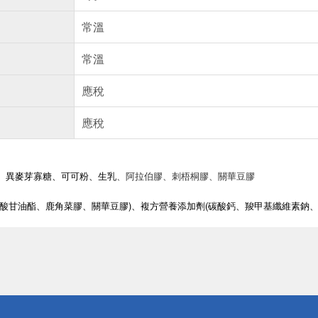
常溫
常溫
應稅
應稅
、異麥芽寡糖、可可粉、生乳
、
阿拉伯膠、刺梧桐膠、
關華豆膠
肪酸甘油酯、鹿角菜膠、關華豆膠)、
複方營養添加劑(碳酸鈣、羧甲基纖維素鈉、
送
請小心！