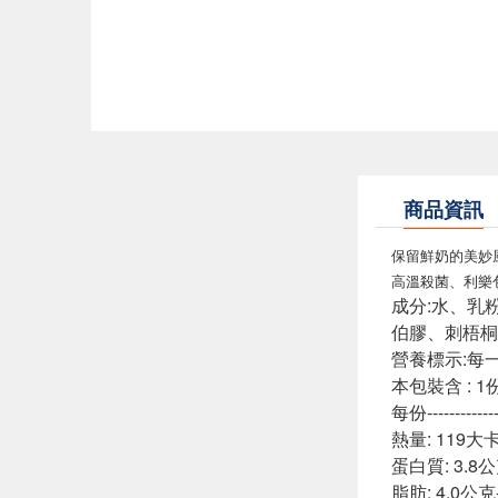
商品資訊
保留鮮奶的美妙
高溫殺菌、利樂
成分:水、乳
伯膠、刺梧桐
營養標示:每一份
本包裝含 : 1
每份------------
熱量: 119大卡---
蛋白質: 3.8公克--
脂肪: 4.0公克----