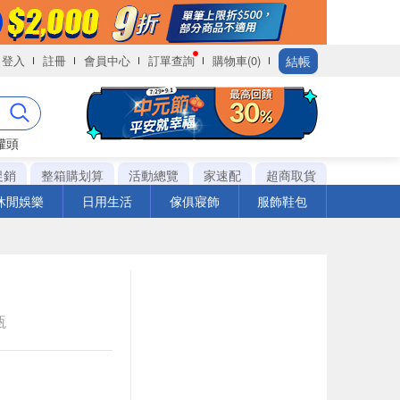
結帳
登入
註冊
會員中心
訂單查詢
購物車(0)
罐頭
促銷
整箱購划算
活動總覽
家速配
超商取貨
休閒娛樂
日用生活
傢俱寢飾
服飾鞋包
瓶