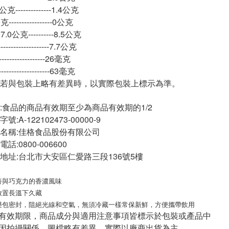
--------------1.4公克
---------------0公克
0公克----------8.5公克
-----------------7.7公克
----------------26毫克
-----------------63毫克
若與包裝上略有差異時，以實際包裝上標示為準。
:食品的商品有效期至少為商品有效期的1/2
A-122102473-00000-9
名稱:佳格食品股份有限公司
:0800-006600
地址:台北市大安區仁愛路三段136號5樓
營養與巧克力的香濃風味
放置長溫下久藏
樂包密封，
阻絕光線和空氣，無須冷藏一樣常保新鮮，方便攜帶飲用
與有效期限，商品成分與適用注意事項皆標示於包裝或產品中
頁因拍攝關係，圖檔略有差異，實際以廠商出貨為主