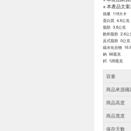
※ 本產品文
熱量 119大卡
蛋白質 4.6公克
脂肪 3.8公克
飽和脂肪 2.6公
反式脂肪 0公克
碳水化合物 16.
鈉 66毫克
鈣 126毫克
容量
商品來源國
商品高度
商品寬度
保存天數