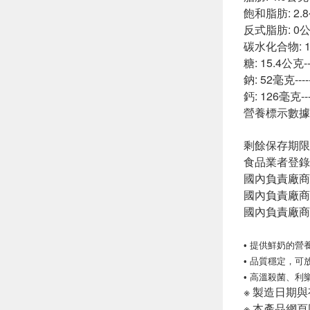
飽和脂肪: 2.8公克
反式脂肪: 0公克--
碳水化合物: 17.
糖: 15.4公克----
鈉: 52毫克------
鈣: 126毫克-----
營養標示數據
剩餘保存期限
食品業者登錄字號:
國內負責廠商
國內負責廠商電話
國內負責廠商
• 提供鮮奶的
• 品質穩定，可
• 高溫殺菌、利
※ 製造日期
※ 本產品網