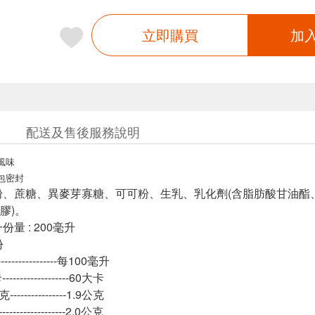
立即購買
加
配送及售後服務說明
風味
包密封
粉、蔗糖、異麥芽寡糖、可可粉、生乳、乳化劑(含脂肪酸甘油酯
膠)。
量 : 200毫升
份
-----------------每100毫升
----------------60大卡
--------------1.9公克
---------------2.0公克