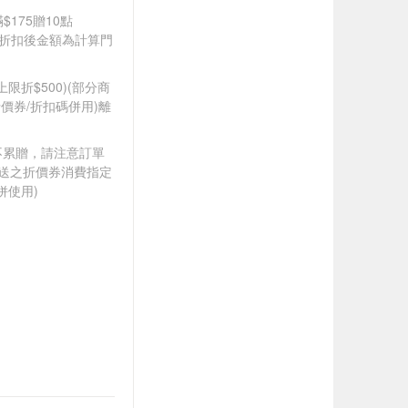
$175贈10點
皆以折扣後金額為計算門
筆上限折$500)(部分商
價券/折扣碼併用)離
筆不累贈，請注意訂單
贈送之折價券消費指定
併使用)