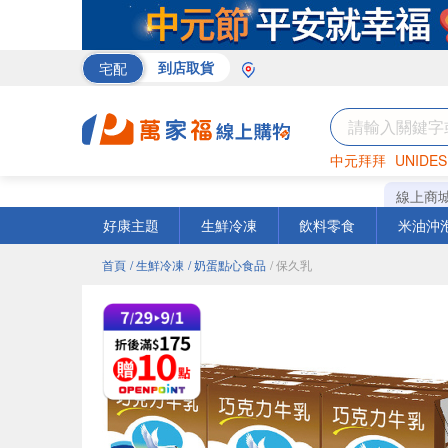
宅配
到店取貨
中元拜拜
UNIDES
米
巧克力
海苔
線上商
好康主題
生鮮冷凍
飲料零食
米油沖
首頁
/ 生鮮冷凍
/ 奶蛋點心食品
/ 保久乳