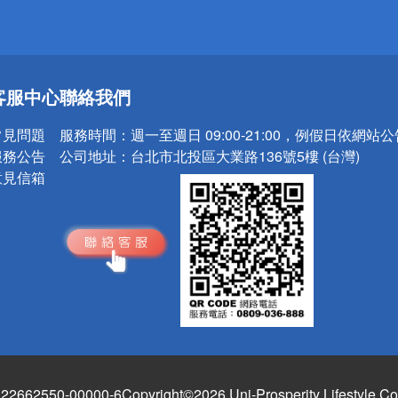
送
客服中心
聯絡我們
請小心！
常見問題
服務時間：
週一至週日 09:00-21:00，例假日依網站
服務公告
公司地址：
台北市北投區大業路136號5樓 (台灣)
意見信箱
662550-00000-6
Copyright©2026 Uni-Prosperity Lifestyle Co