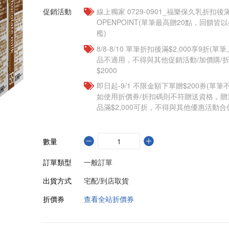
促銷活動
線上獨家 0729-0901_福樂保久乳折扣後滿
OPENPOINT(單筆最高贈20點，回饋
檻)
8/8-8/10 單筆折扣後滿$2,000享9折(單
品不適用，不得與其他促銷活動/加價購/折
$2000
即日起-9/1 不限金額下單贈$200券(單
如使用折價券/折扣碼則不符贈送資格，
品滿$2,000可折，不得與其他優惠活動合
數量
訂單類型
一般訂單
出貨方式
宅配/到店取貨
折價券
查看全站折價券