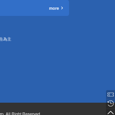
more
公告為主
rp. All Right Reserved