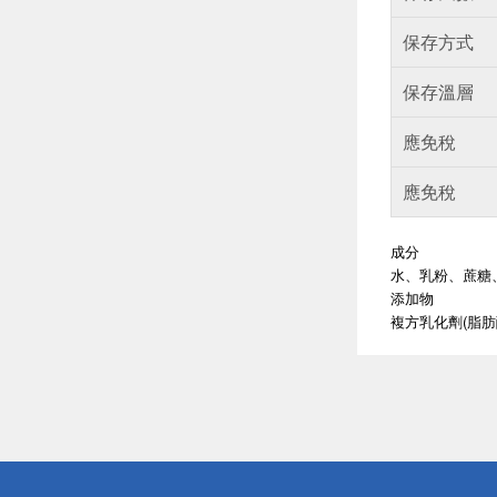
保存方式
保存溫層
應免稅
應免稅
成分
水、乳粉、蔗糖
添加物
複方乳化劑(脂
偏遠地區配
詐騙網頁！