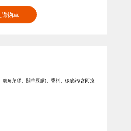
入購物車
、鹿角菜膠、關華豆膠)、香料、碳酸鈣(含阿拉