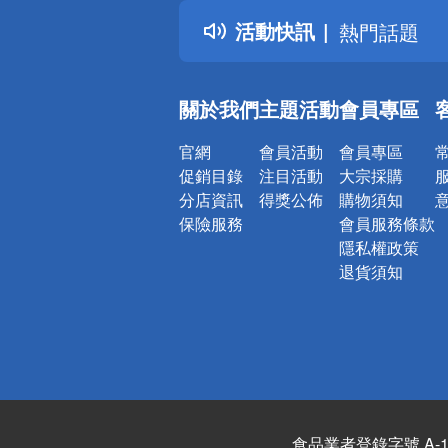
得獎公告
活動快訊
熱門話題
銀行優惠
偏遠地區配
關於我們
主題活動
會員專區
詐騙網頁！
官網
會員活動
會員專區
促銷目錄
注目活動
大宗採購
分店資訊
得獎公佈
購物須知
保險服務
會員服務條款
隱私權政策
退貨須知
食品業者登錄字號 A-122