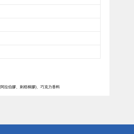
阿拉伯膠、刺梧桐膠)
、巧克力香料