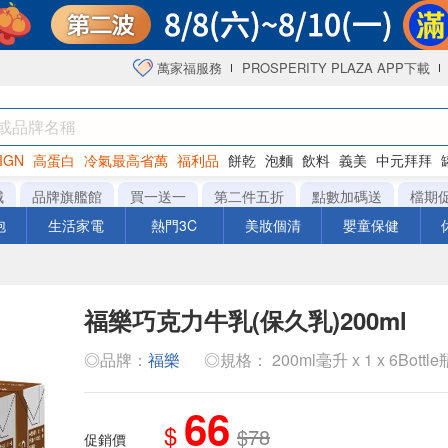
萬家福服務
PROSPERITY PLAZA APP下載
IGN
高蛋白
冷氣最高省萬
福利品
餅乾
泡麵
飲料
義美
中元拜拜
衛生紙
城
品牌旗艦館
買一送一
第二件五折
點數加碼送
檔期
泡
生活家電
熱門3C
美妝個清
嬰童保健
福樂巧克力牛乳(保久乳)200ml
◎品牌：
福樂
◎規格： 200ml毫升 x 1 x 6Bottle
66
$
$78
促銷價