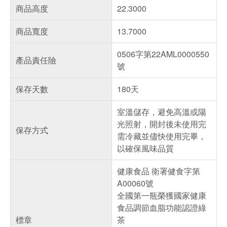
商品高度
22.3000
商品寬度
13.7000
0506字第22AML0000550
產品責任險
號
保存天數
180天
室溫儲存，避免高溫或陽
光照射，開封後未使用完
保存方式
需冷藏並儘快使用完畢，
以確保風味品質
健康食品 衛署健食字第
A00060號
全國第一瓶榮獲國家健康
食品調節血脂功能認證綠
標章
茶