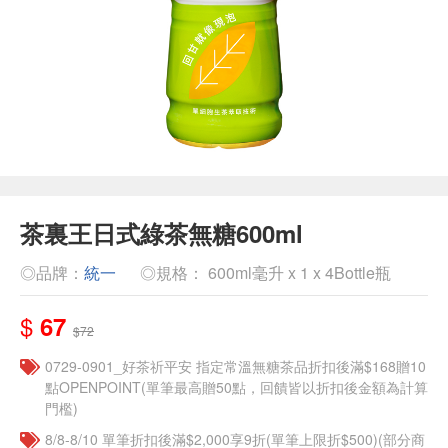
茶裏王日式綠茶無糖600ml
◎品牌：
統一
◎規格： 600ml毫升 x 1 x 4Bottle瓶
$
67
$72
​​0729-0901_好茶祈平安 指定常溫無糖茶品折扣後滿$168贈10
點OPENPOINT(單筆最高贈50點，回饋皆以折扣後金額為計算
門檻)
8/8-8/10 單筆折扣後滿$2,000享9折(單筆上限折$500)(部分商