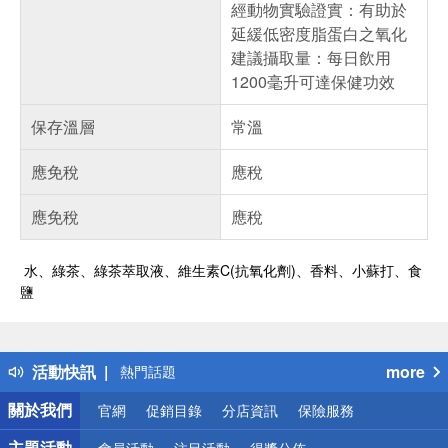
經動物實驗證實：有助於
延緩低密度脂蛋白之氧化
建議攝取量：每日飲用
1200毫升可達保健功效
保存溫層
常溫
應免稅
應稅
應免稅
應稅
水、綠茶、綠茶萃取液、維生素C(抗氧化劑)、香料、小蘇打、食
鹽
偏遠地區配送
詐騙網頁！請小心！
得獎公告
活動快訊
more
熱門話題
銀行優惠
關於我們
官網
促銷目錄
分店資訊
保險服務
偏遠地區配送
詐騙網頁！請小心！
主題活動
會員活動
注目活動
得獎公佈