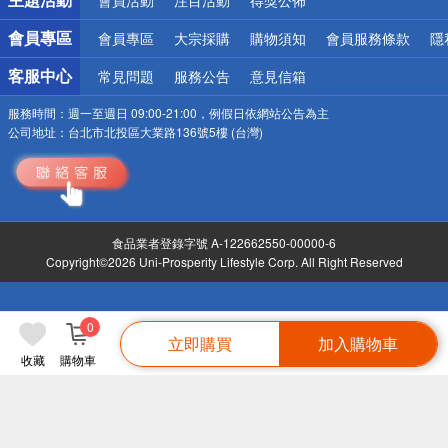
會員專區
會員專區
大宗採購
購物須知
會員服務條款
隱
客服中心
常見問題
服務公告
意見信箱
服務時間：
週一至週日 09:00-21:00，例假日依網站公告為主
公司地址：
台北市北投區大業路136號5樓 (台灣)
食品業者登錄字號 A-122662550-00000-6
Copyright©2026 Uni-Prosperity Lifestyle Corp. All Right Reserved
0
立即購買
加入購物車
收藏
購物車