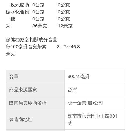
反式脂肪
0公克
0公克
碳水化合物
0公克
0公克
糖
0公克
0公克
鈉
36毫克
12毫克
保健功效之相關成分含量
每100毫升含兒茶素 31.2～46.8
毫克
容量
600ml毫升
商品來源國家
台灣
國內負責廠商名稱
統一企業(股)公司
臺南市永康區中正路301
製造商地址
號