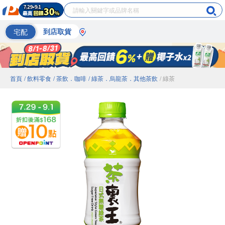
宅配
到店取貨
首頁
/ 飲料零食
/ 茶飲．咖啡
/ 綠茶．烏龍茶．其他茶飲
/ 綠茶