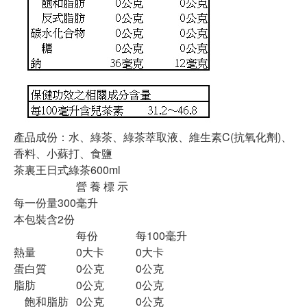
產品成份：水、綠茶、綠茶萃取液、維生素C(抗氧化劑)、
香料、小蘇打、食鹽
茶裏王日式綠茶600ml
營 養 標 示
每一份量300毫升
本包裝含2份
每份
每100毫升
熱量
0大卡
0大卡
蛋白質
0公克
0公克
脂肪
0公克
0公克
飽和脂肪
0公克
0公克