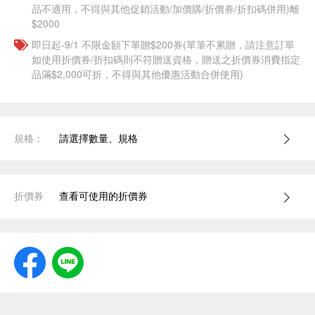
品不適用，不得與其他促銷活動/加價購/折價券/折扣碼併用)離
$2000
即日起-9/1 不限金額下單贈$200券(單筆不累贈，請注意訂單
如使用折價券/折扣碼則不符贈送資格，贈送之折價券消費指定
品滿$2,000可折，不得與其他優惠活動合併使用)
規格：
請選擇數量、規格
折價券
查看可使用的折價券