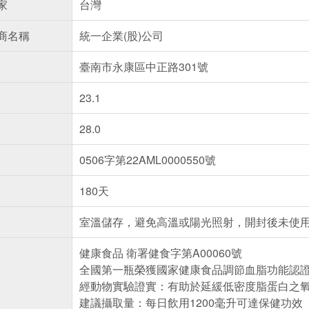
家
台灣
商名稱
統一企業(股)公司
臺南市永康區中正路301號
23.1
28.0
0506字第22AML0000550號
180天
室溫儲存，避免高溫或陽光照射，開封後未使
健康食品 衛署健食字第A00060號
全國第一瓶榮獲國家健康食品調節血脂功能認
經動物實驗證實：有助於延緩低密度脂蛋白之
建議攝取量：每日飲用1200毫升可達保健功效