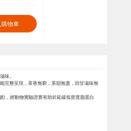
入購物車
甘滋味。
能完整呈現，茶香無窮，茶韻無盡，回甘滋味無
0號)，經動物實驗證實有助於延緩低密度脂蛋白