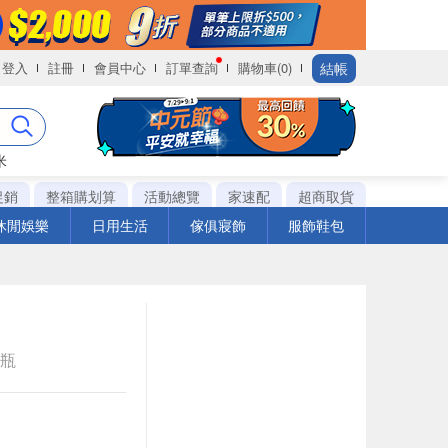
結帳
登入
註冊
會員中心
訂單查詢
購物車(0)
米
促銷
整箱購划算
活動總覽
家速配
超商取貨
休閒娛樂
日用生活
傢俱寢飾
服飾鞋包
e瓶