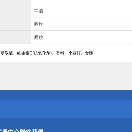
常溫
應稅
應稅
萃取液、維生素C(抗氧化劑)、香料、小蘇打、食鹽
送
請小心！
送
客服中心
聯絡我們