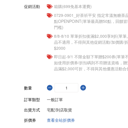
促銷活動
箱購(699免基本運費)
​​0729-0901_好茶祈平安 指定常溫無糖茶
點OPENPOINT(單筆最高贈50點，回
門檻)
8/8-8/10 單筆折扣後滿$2,000享9折(單
品不適用，不得與其他促銷活動/加價購/折
$2000
即日起-9/1 不限金額下單贈$200券(單
如使用折價券/折扣碼則不符贈送資格，
品滿$2,000可折，不得與其他優惠活動合
數量
訂單類型
一般訂單
出貨方式
宅配/到店取貨
折價券
查看全站折價券