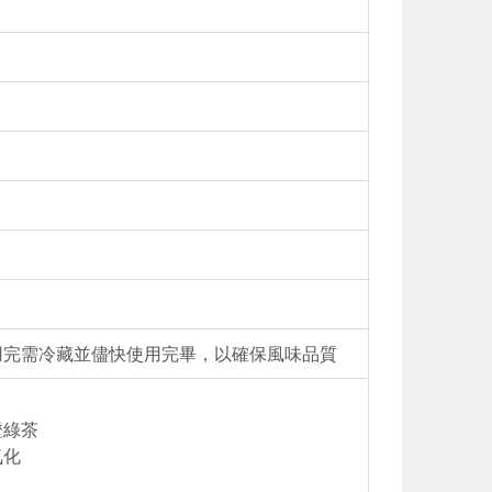
用完需冷藏並儘快使用完畢，以確保風味品質
證綠茶
氧化