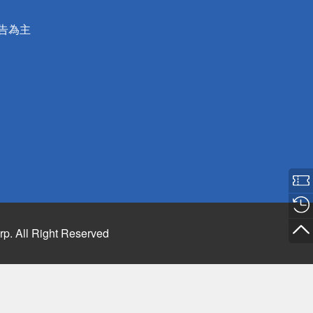
公告為主
rp. All Right Reserved