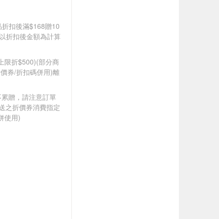
品折扣後滿$168贈10
饋皆以折扣後金額為計算
筆上限折$500)(部分商
價券/折扣碼併用)離
筆不累贈，請注意訂單
贈送之折價券消費指定
併使用)