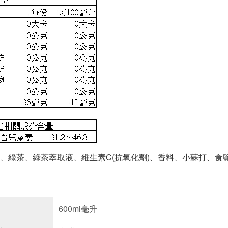
、綠茶、綠茶萃取液、維生素C(抗氧化劑)、香料、小蘇打、食
600ml毫升