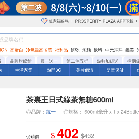
萬家福服務
PROSPERITY PLAZA APP下載
IGN
高蛋白
冷氣最高省萬
福利品
餅乾
泡麵
飲料
中元拜拜
義美
海苔
城
品牌旗艦館
買一送一
第二件五折
點數加碼送
檔期
泡
生活家電
熱門3C
美妝個清
嬰童保健
茶裏王日式綠茶無糖600ml
◎品牌：
統一
◎規格： 600ml毫升 x 1 x 24Bottl
402
$
$432
促銷價