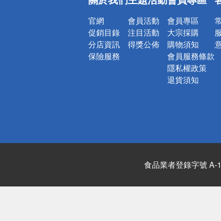
詐騙網頁！
官網
會員活動
會員專區
促銷目錄
注目活動
大宗採購
分店資訊
得獎公佈
購物須知
保險服務
會員服務條款
隱私權政策
退貨須知
食品業者登錄字號 A-122