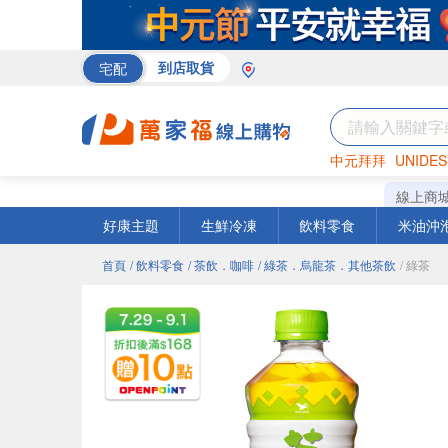
宅配
到店取貨
中元拜拜
UNIDES
巧克力
罐頭
咖啡
線上商
好康主題
生鮮冷凍
飲料零食
米油沖
首頁
/ 飲料零食
/ 茶飲．咖啡
/ 綠茶．烏龍茶．其他茶飲
/ 綠茶