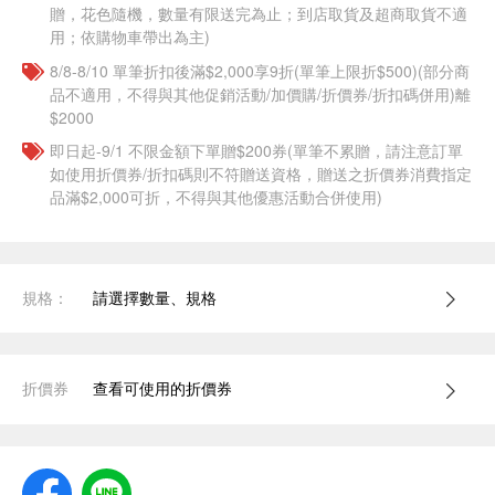
贈，花色隨機，數量有限送完為止；到店取貨及超商取貨不適
用；依購物車帶出為主)
8/8-8/10 單筆折扣後滿$2,000享9折(單筆上限折$500)(部分商
品不適用，不得與其他促銷活動/加價購/折價券/折扣碼併用)離
$2000
即日起-9/1 不限金額下單贈$200券(單筆不累贈，請注意訂單
如使用折價券/折扣碼則不符贈送資格，贈送之折價券消費指定
品滿$2,000可折，不得與其他優惠活動合併使用)
規格：
請選擇數量、規格
折價券
查看可使用的折價券