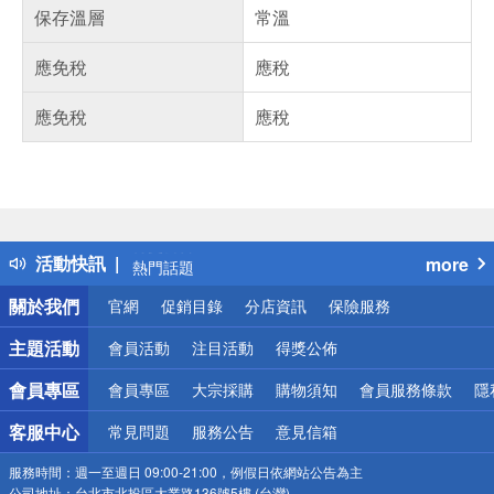
保存溫層
常溫
應免稅
應稅
應免稅
應稅
偏遠地區配送
詐騙網頁！請小心！
得獎公告
活動快訊
more
熱門話題
銀行優惠
關於我們
官網
促銷目錄
分店資訊
保險服務
偏遠地區配送
詐騙網頁！請小心！
主題活動
會員活動
注目活動
得獎公佈
會員專區
會員專區
大宗採購
購物須知
會員服務條款
隱
客服中心
常見問題
服務公告
意見信箱
服務時間：
週一至週日 09:00-21:00，例假日依網站公告為主
公司地址：
台北市北投區大業路136號5樓 (台灣)