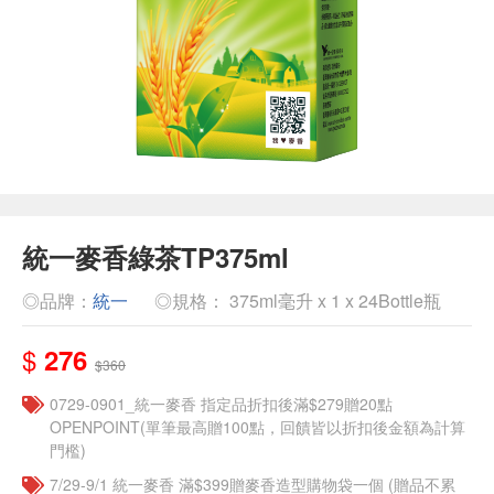
統一麥香綠茶TP375ml
◎品牌：
統一
◎規格： 375ml毫升 x 1 x 24Bottle瓶
$
276
$360
0729-0901_統一麥香​ 指定品折扣後滿$279贈20點
OPENPOINT(單筆最高贈100點，回饋皆以折扣後金額為計算
門檻)
7/29-9/1 統一麥香​ 滿$399贈麥香造型購物袋一個​ (贈品不累