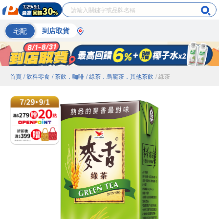
宅配
到店取貨
首頁
/ 飲料零食
/ 茶飲．咖啡
/ 綠茶．烏龍茶．其他茶飲
/ 綠茶