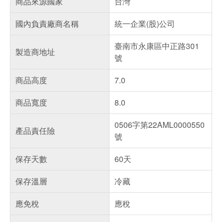
商品來源國家
台灣
國內負責廠商名稱
統一企業(股)公司
臺南市永康區中正路301
製造商地址
號
商品高度
7.0
商品寬度
8.0
0506字第22AML0000550
產品責任險
號
保存天數
60天
保存溫層
冷藏
應免稅
應稅