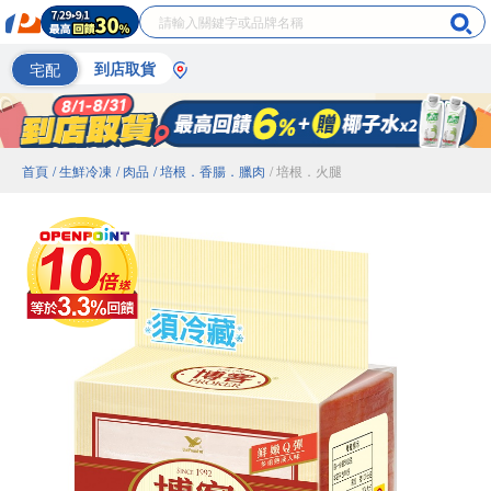
宅配
到店取貨
首頁
/ 生鮮冷凍
/ 肉品
/ 培根．香腸．臘肉
/ 培根．火腿