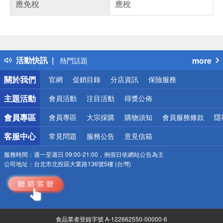
應免稅
應稅
偏遠地區配送
詐騙網頁！請小心！
得獎公告
活動快訊
more
熱門話題
銀行優惠
關於我們
官網
促銷目錄
分店資訊
保險服務
偏遠地區配送
詐騙網頁！請小心！
主題活動
會員活動
注目活動
得獎公佈
會員專區
會員專區
大宗採購
購物須知
會員服務條款
隱
客服中心
常見問題
服務公告
意見信箱
服務時間：
週一至週日 09:00-21:00，例假日依網站公告為主
公司地址：
台北市北投區大業路136號5樓 (台灣)
食品業者登錄字號 A-122662550-00000-6