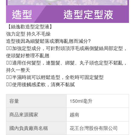
【絲逸歡造型定型液】
強力定型 持久不毛燥
造型後因為細髮鬆落或瀏海亂翹而減分?
◆加強定型成分，可針對頭頂浮毛或兩側髮絲局部定型，
使頭髮好整理不亂翹
◆適用任何髮型，連盤髮、綁髮、丸子頭也定型不鬆亂，
持久一整天
◆半濕時就可以輕鬆造型，全乾時可固定髮型
◆使用後觸感柔軟，清爽不黏膩
容量
150ml毫升
商品來源國家
越南
國內負責廠商名稱
花王台灣股份有限公司