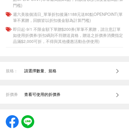
門檻)
週六美妝個清日_單筆折扣後滿1188元送80點OPENPOINT(單
筆不累贈，回饋皆以折扣後金額為計算門檻)
即日起-9/1 不限金額下單贈$200券(單筆不累贈，請注意訂單
如使用折價券/折扣碼則不符贈送資格，贈送之折價券消費指定
品滿$2,000可折，不得與其他優惠活動合併使用)
規格：
請選擇數量、規格
折價券
查看可使用的折價券