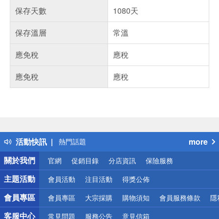
保存天數
1080天
保存溫層
常溫
應免稅
應稅
應免稅
應稅
偏遠地區配送
詐騙網頁！請小心！
得獎公告
活動快訊
more
熱門話題
銀行優惠
關於我們
官網
促銷目錄
分店資訊
保險服務
偏遠地區配送
詐騙網頁！請小心！
主題活動
會員活動
注目活動
得獎公佈
會員專區
會員專區
大宗採購
購物須知
會員服務條款
隱
客服中心
常見問題
服務公告
意見信箱