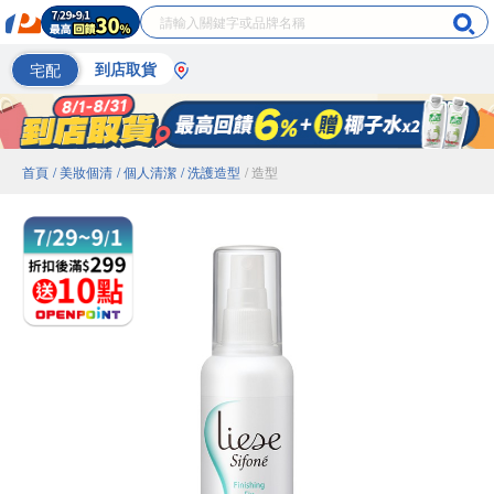
宅配
到店取貨
首頁
/ 美妝個清
/ 個人清潔
/ 洗護造型
/ 造型