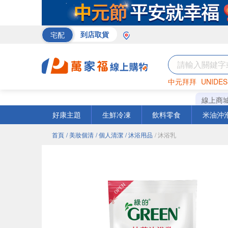
宅配
到店取貨
中元拜拜
UNIDES
巧克力
罐頭
咖啡
線上商
好康主題
生鮮冷凍
飲料零食
米油沖
首頁
/ 美妝個清
/ 個人清潔
/ 沐浴用品
/ 沐浴乳