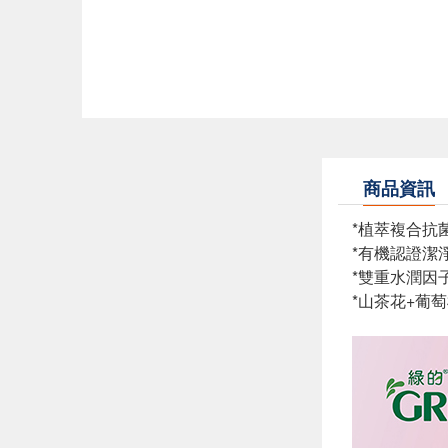
商品資訊
*植萃複合抗菌
*有機認證潔
*雙重水潤因
*山茶花+葡