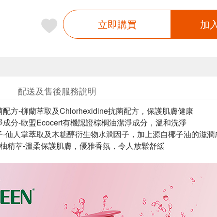
立即購買
加
配送及售後服務說明
配方-柳蘭萃取及Chlorhexidine抗菌配方，保護肌膚健康
淨成分-歐盟Ecocert有機認證棕櫚油潔淨成分，溫和洗淨
子-仙人掌萃取及木糖醇衍生物水潤因子，加上源自椰子油的滋
萄柚精萃-溫柔保護肌膚，優雅香氛，令人放鬆舒緩