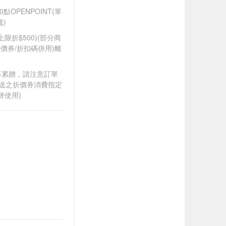
OPENPOINT(單
)
筆上限折$500)(部分商
價券/折扣碼併用)離
筆不累贈，請注意訂單
贈送之折價券消費指定
併使用)