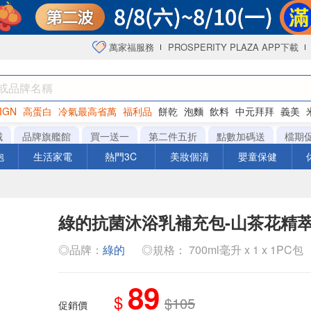
萬家福服務
PROSPERITY PLAZA APP下載
IGN
高蛋白
冷氣最高省萬
福利品
餅乾
泡麵
飲料
中元拜拜
義美
海苔
城
品牌旗艦館
買一送一
第二件五折
點數加碼送
檔期
泡
生活家電
熱門3C
美妝個清
嬰童保健
綠的抗菌沐浴乳補充包-山茶花精
◎品牌：
綠的
◎規格： 700ml毫升 x 1 x 1PC包
89
$
$105
促銷價