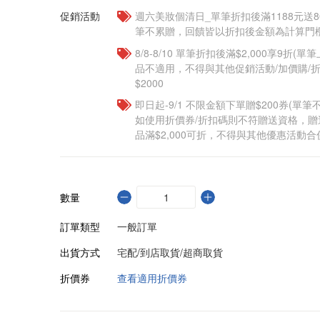
促銷活動
週六美妝個清日_單筆折扣後滿1188元送80點
筆不累贈，回饋皆以折扣後金額為計算門檻
8/8-8/10 單筆折扣後滿$2,000享9折(單
品不適用，不得與其他促銷活動/加價購/折
$2000
即日起-9/1 不限金額下單贈$200券(單
如使用折價券/折扣碼則不符贈送資格，
品滿$2,000可折，不得與其他優惠活動合
數量
訂單類型
一般訂單
出貨方式
宅配/到店取貨/超商取貨
折價券
查看適用折價券