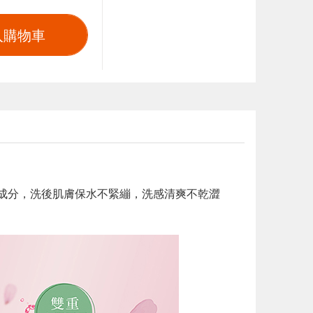
入購物車
潤成分，洗後肌膚保水不緊繃，洗感清爽不乾澀