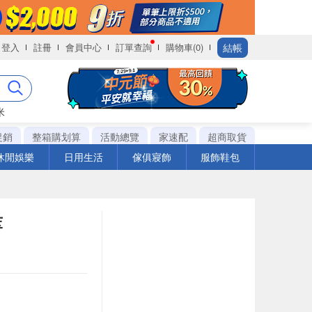
結帳
登入
註冊
會員中心
訂單查詢
購物車(0)
米
促銷
整箱購划算
活動總覽
家速配
超商取貨
休閒娛樂
日用生活
傢俱寢飾
服飾鞋包
萃