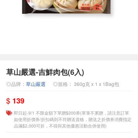
草山嚴選-吉鮮肉包(6入)
◎品牌：
草山嚴選
◎規格： 360g克 x 1 x 1Bag包
$
139
即日起-9/1 不限金額下單贈$200券(單筆不累贈，請注意訂單
如使用折價券/折扣碼則不符贈送資格，贈送之折價券消費指定
品滿$2,000可折，不得與其他優惠活動合併使用)