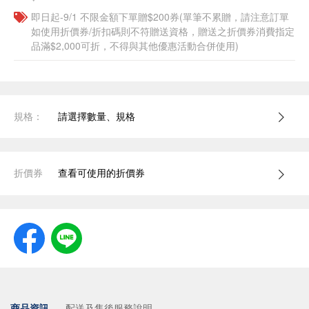
即日起-9/1 不限金額下單贈$200券(單筆不累贈，請注意訂單
如使用折價券/折扣碼則不符贈送資格，贈送之折價券消費指定
品滿$2,000可折，不得與其他優惠活動合併使用)
規格：
請選擇數量、規格
折價券
查看可使用的折價券
商品資訊
配送及售後服務說明