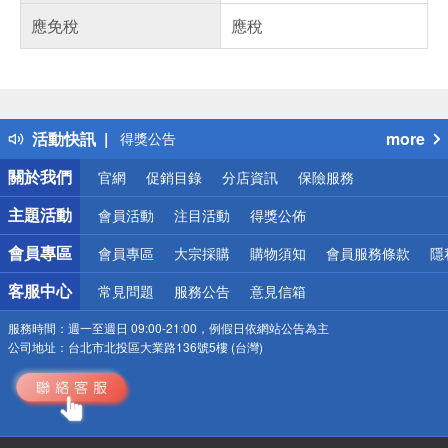
應免稅
應稅
偏遠地區配送
詐騙網頁！請小心！
得獎公告
活動快訊
more
熱門話題
銀行優惠
關於我們
官網
促銷目錄
分店資訊
保險服務
偏遠地區配送
詐騙網頁！請小心！
主題活動
會員活動
注目活動
得獎公佈
會員專區
會員專區
大宗採購
購物須知
會員服務條款
隱
客服中心
常見問題
服務公告
意見信箱
服務時間：
週一至週日 09:00-21:00，例假日依網站公告為主
公司地址：
台北市北投區大業路136號5樓 (台灣)