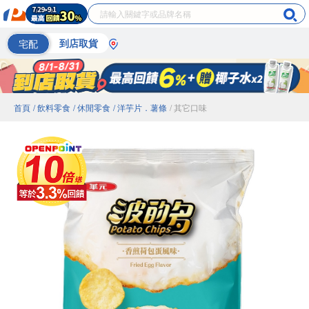
宅配
到店取貨
首頁
/ 飲料零食
/ 休閒零食
/ 洋芋片．薯條
/ 其它口味