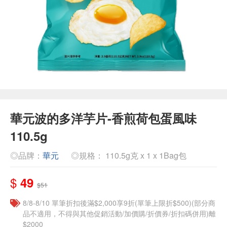
華元波的多洋芋片-香煎荷包蛋風味
110.5g
◎品牌：
華元
◎規格： 110.5g克 x 1 x 1Bag包
$
49
$51
8/8-8/10 單筆折扣後滿$2,000享9折(單筆上限折$500)(部分商
品不適用，不得與其他促銷活動/加價購/折價券/折扣碼併用)離
$2000