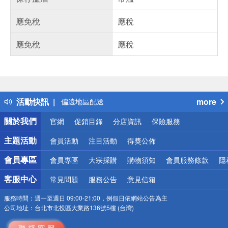
應免稅
應稅
應免稅
應稅
偏遠地區配送
詐騙網頁！請小心！
得獎公告
熱門話題
銀行優惠
活動快訊
more
偏遠地區配送
詐騙網頁！請小心！
關於我們
官網
促銷目錄
分店資訊
保險服務
主題活動
會員活動
注目活動
得獎公佈
會員專區
會員專區
大宗採購
購物須知
會員服務條款
隱
客服中心
常見問題
服務公告
意見信箱
服務時間：
週一至週日 09:00-21:00，例假日依網站公告為主
公司地址：
台北市北投區大業路136號5樓 (台灣)