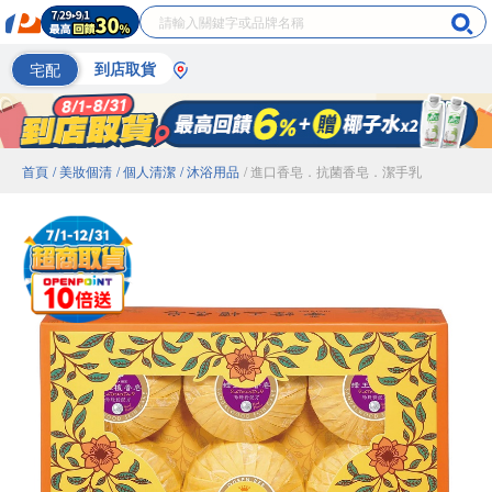
宅配
到店取貨
首頁
/ 美妝個清
/ 個人清潔
/ 沐浴用品
/ 進口香皂．抗菌香皂．潔手乳