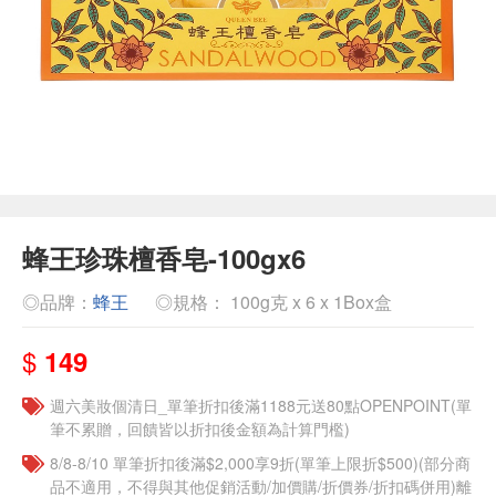
蜂王珍珠檀香皂-100gx6
◎品牌：
蜂王
◎規格： 100g克 x 6 x 1Box盒
$
149
週六美妝個清日_單筆折扣後滿1188元送80點OPENPOINT(單
筆不累贈，回饋皆以折扣後金額為計算門檻)
8/8-8/10 單筆折扣後滿$2,000享9折(單筆上限折$500)(部分商
品不適用，不得與其他促銷活動/加價購/折價券/折扣碼併用)離