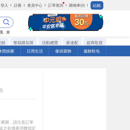
結帳
登入
註冊
會員中心
訂單查詢
購物車(0)
美
米
促銷
整箱購划算
活動總覽
家速配
超商取貨
休閒娛樂
日用生活
傢俱寢飾
服飾鞋包
g包
筆不累贈，請注意訂單
贈送之折價券消費指定