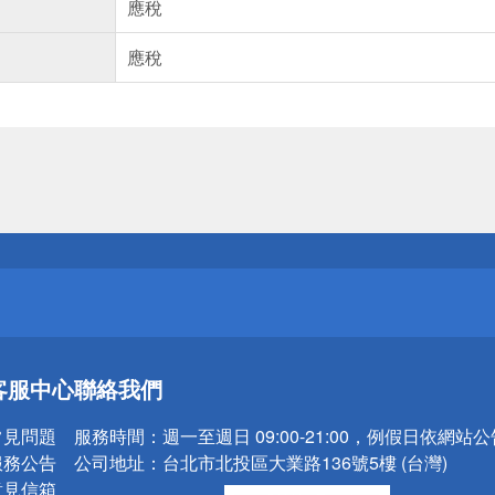
應稅
應稅
送
請小心！
客服中心
聯絡我們
送
請小心！
常見問題
服務時間：
週一至週日 09:00-21:00，例假日依網站
服務公告
公司地址：
台北市北投區大業路136號5樓 (台灣)
意見信箱