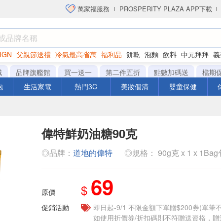
萬家福服務
PROSPERITY PLAZA APP下載
IGN
父親節送禮
冷氣最高省萬
福利品
餅乾
泡麵
飲料
中元拜拜
義
衛生紙
城
品牌旗艦館
買一送一
第二件五折
點數加碼送
檔期
泡
生活家電
熱門3C
美妝個清
嬰童保健
偉特鮮奶油糖90克
◎品牌：
道地的偉特
◎規格： 90g克 x 1 x 1Ba
69
$
原價
促銷活動
即日起-9/1 不限金額下單贈$200券(單
如使用折價券/折扣碼則不符贈送資格，