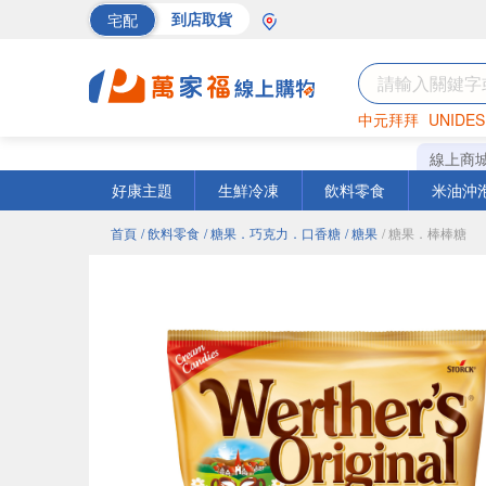
宅配
到店取貨
中元拜拜
UNIDES
海苔
巧克力
罐頭
線上商
好康主題
生鮮冷凍
飲料零食
米油沖
首頁
/ 飲料零食
/ 糖果．巧克力．口香糖
/ 糖果
/ 糖果．棒棒糖