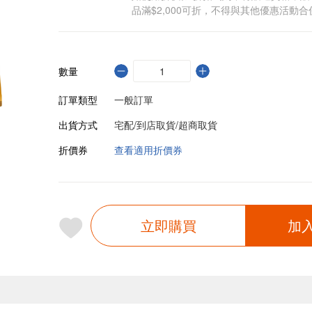
品滿$2,000可折，不得與其他優惠活動合
數量
訂單類型
一般訂單
出貨方式
宅配/到店取貨/超商取貨
折價券
查看適用折價券
立即購買
加