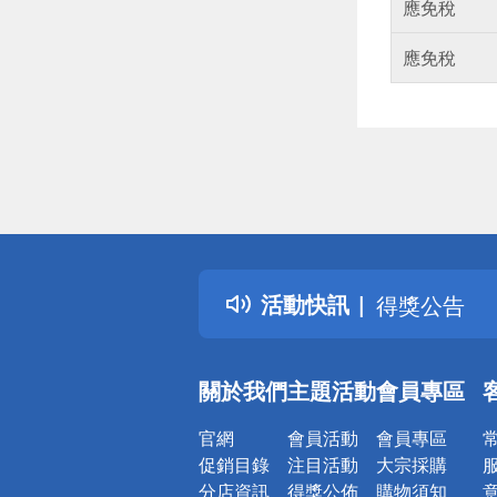
應免稅
應免稅
偏遠地區配
詐騙網頁！
活動快訊
得獎公告
熱門話題
銀行優惠
關於我們
主題活動
會員專區
偏遠地區配
詐騙網頁！
官網
會員活動
會員專區
促銷目錄
注目活動
大宗採購
分店資訊
得獎公佈
購物須知