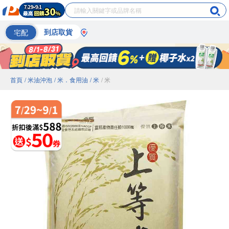
宅配
到店取貨
首頁
/ 米油沖泡
/ 米．食用油
/ 米
/ 米