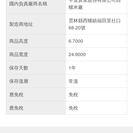
國內負責廠商名稱
螺米廠
雲林縣西螺鎮福田里社口
製造商地址
68-20號
商品高度
6.7000
商品寬度
24.9000
保存天數
1年
保存溫層
常溫
應免稅
免稅
應免稅
免稅
偏遠地區配送
詐騙網頁！請小心！