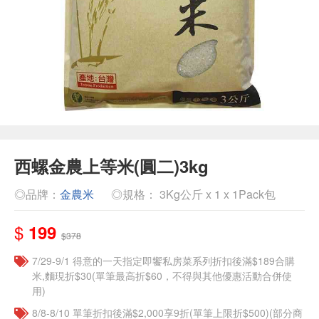
西螺金農上等米(圓二)3kg
◎品牌：
金農米
◎規格： 3Kg公斤 x 1 x 1Pack包
$
199
$378
7/29-9/1 得意的一天指定即饗私房菜系列折扣後滿$189合購
米,麵現折$30(單筆最高折$60，不得與其他優惠活動合併使
用)
8/8-8/10 單筆折扣後滿$2,000享9折(單筆上限折$500)(部分商