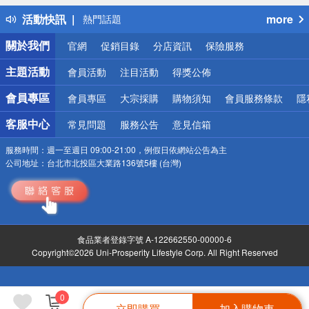
得獎公告
活動快訊
more
熱門話題
銀行優惠
關於我們
官網
促銷目錄
分店資訊
保險服務
偏遠地區配送
詐騙網頁！請小心！
主題活動
會員活動
注目活動
得獎公佈
會員專區
會員專區
大宗採購
購物須知
會員服務條款
隱
客服中心
常見問題
服務公告
意見信箱
服務時間：
週一至週日 09:00-21:00，例假日依網站公告為主
公司地址：
台北市北投區大業路136號5樓 (台灣)
食品業者登錄字號 A-122662550-00000-6
Copyright©2026 Uni-Prosperity Lifestyle Corp. All Right Reserved
0
立即購買
加入購物車