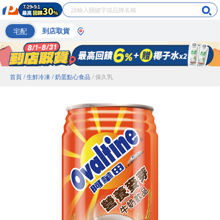
宅配
到店取貨
首頁
/ 生鮮冷凍
/ 奶蛋點心食品
/ 保久乳