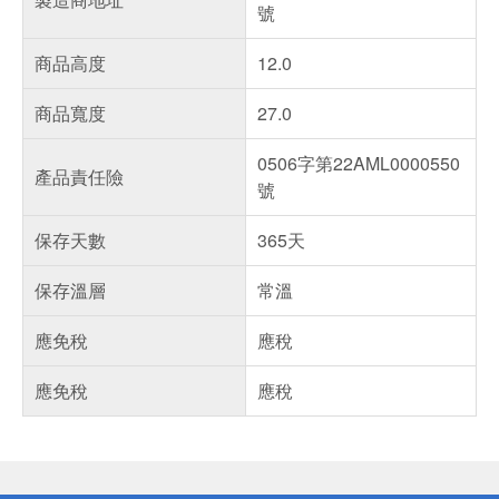
號
商品高度
12.0
商品寬度
27.0
0506字第22AML0000550
產品責任險
號
保存天數
365天
保存溫層
常溫
應免稅
應稅
應免稅
應稅
偏遠地區配送
詐騙網頁！請小心！
得獎公告