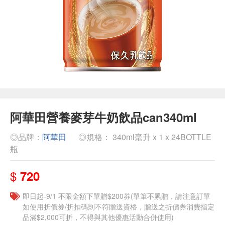
阿華田營養麥芽牛奶飲品can340ml
◎品牌：
阿華田
◎規格： 340ml毫升 x 1 x 24BOTTLE
瓶
$
720
即日起-9/1 不限金額下單贈$200券(單筆不累贈，請注意訂單
如使用折價券/折扣碼則不符贈送資格，贈送之折價券消費指定
品滿$2,000可折，不得與其他優惠活動合併使用)