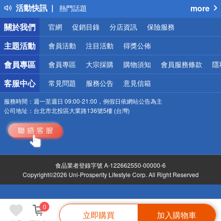
活動快訊
more
熱門話題
銀行優惠
關於我們
官網
促銷目錄
分店資訊
保險服務
偏遠地區配送
詐騙網頁！請小心！
主題活動
會員活動
注目活動
得獎公佈
會員專區
會員專區
大宗採購
購物須知
會員服務條款
隱
客服中心
常見問題
服務公告
意見信箱
服務時間：
週一至週日 09:00-21:00，例假日依網站公告為主
公司地址：
台北市北投區大業路136號5樓 (台灣)
食品業者登錄字號 A-122662550-00000-6
Copyright©2026 Uni-Prosperity Lifestyle Corp. All Right Reserved
0
立即購買
加入購物車