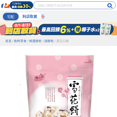
宅配
到店取貨
首頁
/ 飲料零食
/ 精選餅乾
/ 甜餅乾
/ 其它口味