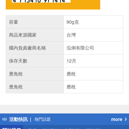
容量
90g克
商品來源國家
台灣
國內負責廠商名稱
泓俐有限公司
保存天數
12月
應免稅
應稅
應免稅
應稅
偏遠地區配送
詐騙網頁！請小心！
得獎公告
活動快訊
more
熱門話題
銀行優惠