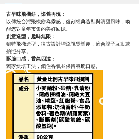
古早味飛機餅，懷舊再現
：
以傳統台灣飛機餅為靈感，復刻經典造型與清甜風味，喚
醒您對童年市集的美好回憶。
創意造型，趣味無限
：
獨特飛機造型，復古設計增添視覺樂趣，適合親子互動或
拍照分享。
酥脆口感，香氣四溢
：
獨家烘培工法，鎖住香氣並保留酥脆口感。