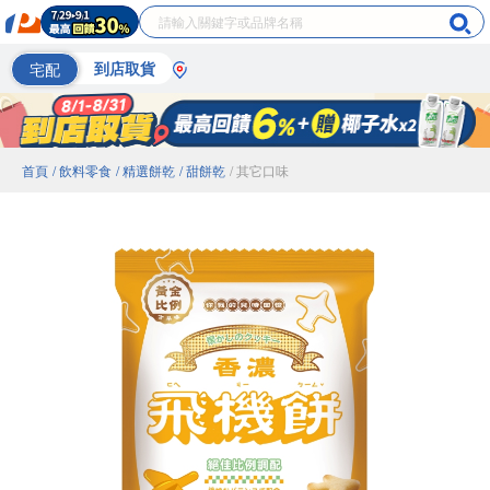
宅配
到店取貨
首頁
/ 飲料零食
/ 精選餅乾
/ 甜餅乾
/ 其它口味