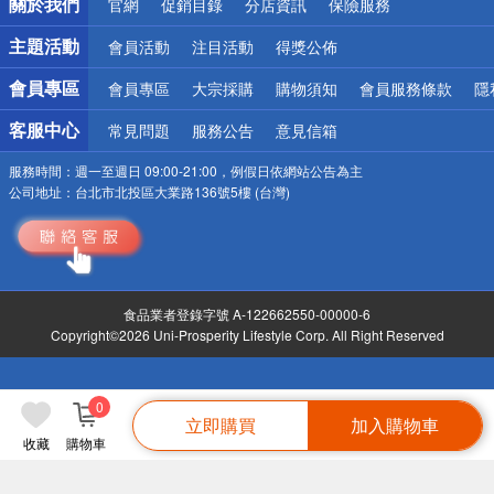
關於我們
官網
促銷目錄
分店資訊
保險服務
偏遠地區配送
詐騙網頁！請小心！
主題活動
會員活動
注目活動
得獎公佈
會員專區
會員專區
大宗採購
購物須知
會員服務條款
隱
客服中心
常見問題
服務公告
意見信箱
服務時間：
週一至週日 09:00-21:00，例假日依網站公告為主
公司地址：
台北市北投區大業路136號5樓 (台灣)
食品業者登錄字號 A-122662550-00000-6
Copyright©2026 Uni-Prosperity Lifestyle Corp. All Right Reserved
0
立即購買
加入購物車
收藏
購物車