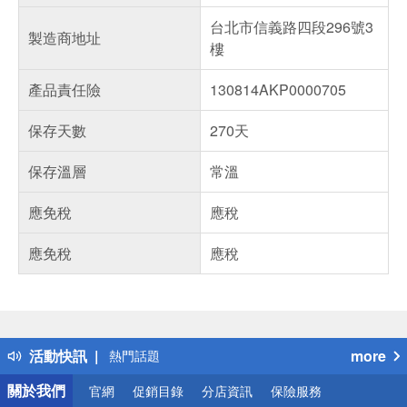
台北市信義路四段296號3
製造商地址
樓
產品責任險
130814AKP0000705
保存天數
270天
保存溫層
常溫
應免稅
應稅
應免稅
應稅
偏遠地區配送
詐騙網頁！請小心！
得獎公告
活動快訊
more
熱門話題
銀行優惠
關於我們
官網
促銷目錄
分店資訊
保險服務
偏遠地區配送