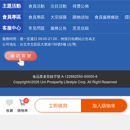
詐騙網頁！請小心！
主題活動
會員活動
注目活動
得獎公佈
會員專區
會員專區
大宗採購
購物須知
會員服務條款
隱
客服中心
常見問題
服務公告
意見信箱
服務時間：
週一至週日 09:00-21:00，例假日依網站公告為主
公司地址：
台北市北投區大業路136號5樓 (台灣)
食品業者登錄字號 A-122662550-00000-6
Copyright©2026 Uni-Prosperity Lifestyle Corp. All Right Reserved
0
立即購買
加入購物車
收藏
購物車