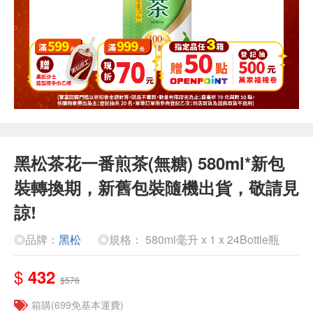
黑松茶花一番煎茶(無糖) 580ml*新包
裝轉換期，新舊包裝隨機出貨，敬請見
諒!
◎品牌：
黑松
◎規格： 580ml毫升 x 1 x 24Bottle瓶
$
432
$576
箱購(699免基本運費)