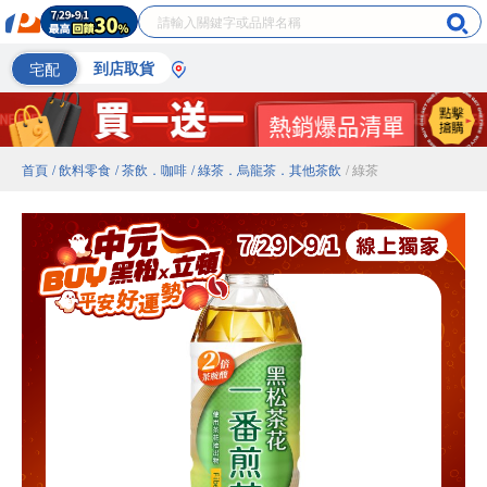
宅配
到店取貨
首頁
/ 飲料零食
/ 茶飲．咖啡
/ 綠茶．烏龍茶．其他茶飲
/ 綠茶