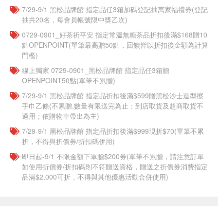
7/29-9/1 黑松品牌館 指定品任3箱加碼登記抽萬家福禮劵(登記
抽共20名，每會員帳號限中獎乙次)
​​0729-0901_好茶祈平安 指定常溫無糖茶品折扣後滿$168贈10
點OPENPOINT(單筆最高贈50點，回饋皆以折扣後金額為計算
門檻)
線上獨家 0729-0901_黑松品牌館 指定品任3箱贈
OPENPOINT50點(單筆不累贈)
7/29-9/1 黑松品牌館 指定品折扣後滿$599贈黑松沙士造型擦
手巾乙條(不累贈,數量有限送完為止；到店取貨及超商取貨不
適用；依購物車帶出為主)
7/29-9/1 黑松品牌館 指定品折扣後滿$999現折$70(單筆不累
折，不得與折價券/折扣碼併用)
即日起-9/1 不限金額下單贈$200券(單筆不累贈，請注意訂單
如使用折價券/折扣碼則不符贈送資格，贈送之折價券消費指定
品滿$2,000可折，不得與其他優惠活動合併使用)