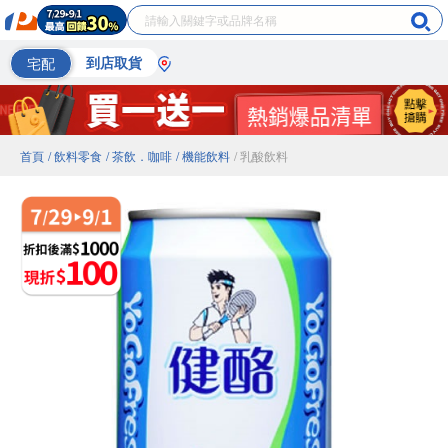
宅配
到店取貨
首頁
/ 飲料零食
/ 茶飲．咖啡
/ 機能飲料
/ 乳酸飲料