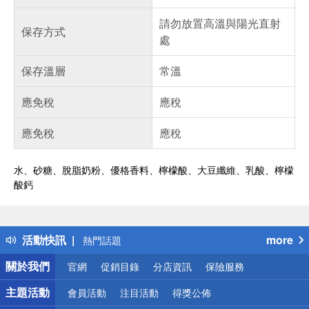
請勿放置高溫與陽光直射
保存方式
處
保存溫層
常溫
應免稅
應稅
應免稅
應稅
水、砂糖、脫脂奶粉、優格香料、檸檬酸、大豆纖維、乳酸、檸檬
酸鈣
偏遠地區配送
詐騙網頁！請小心！
得獎公告
活動快訊
more
熱門話題
銀行優惠
關於我們
官網
促銷目錄
分店資訊
保險服務
偏遠地區配送
詐騙網頁！請小心！
主題活動
會員活動
注目活動
得獎公佈