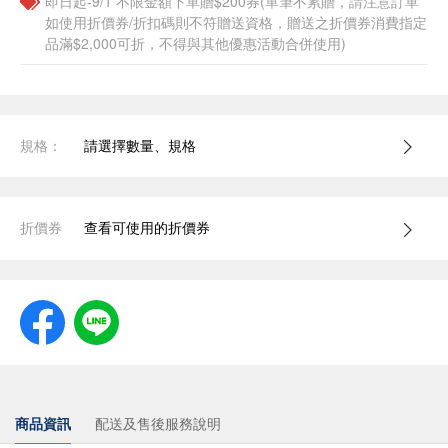
即日起-9/1 不限金額下單贈$200券(單筆不累贈，請注意訂單
如使用折價券/折扣碼則不符贈送資格，贈送之折價券消費指定
品滿$2,000可折，不得與其他優惠活動合併使用)
規格：
請選擇數量、規格
折價券
查看可使用的折價券
商品資訊
配送及售後服務說明