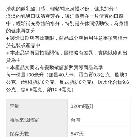
清爽的微乳酸口感，輕鬆補充身體水份，健康加分！
淡淡的乳酸口味清爽芳香，讓消費者在一片清爽的口感
中，輕鬆補充身體的水分，特別是在休閒活動後，為身體
的健康再加分。
※ 製造日期與有效期限，商品成分與適用注意事項皆標示
於包裝或產品中
※ 本產品網頁因拍攝關係，圖檔略有差異，實際以廠商出
貨為主
※ 本產品文案若有變動敬請參照實際商品為準
每一份量100毫升（熱量40大卡、蛋白質0.3公克、脂肪0
公克、(飽和脂肪0公克、反式脂肪0公克)、碳水化合物9.6
公克、糖9.6毫克、鈉10.4毫克）
容量
320ml毫升
商品來源國家
台灣
保存天數
547天