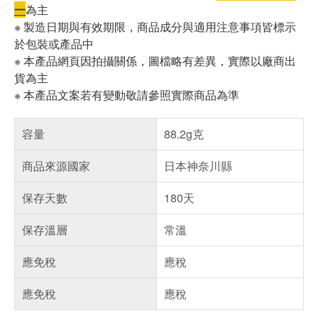
一
為主
※ 製造日期與有效期限，商品成分與適用注意事項皆標示
於包裝或產品中
※ 本產品網頁因拍攝關係，圖檔略有差異，實際以廠商出
貨為主
※ 本產品文案若有變動敬請參照實際商品為準
容量
88.2g克
商品來源國家
日本神奈川縣
保存天數
180天
保存溫層
常溫
應免稅
應稅
應免稅
應稅