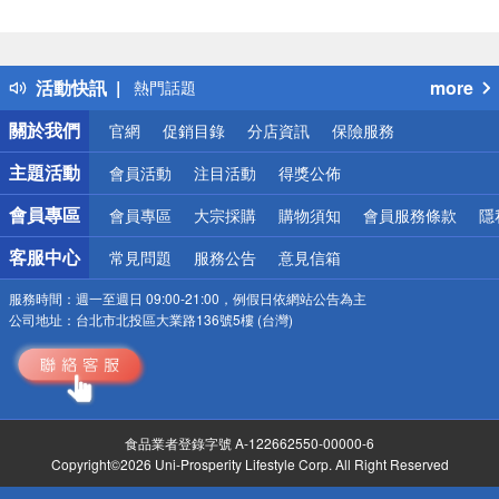
偏遠地區配送
詐騙網頁！請小心！
得獎公告
活動快訊
more
熱門話題
銀行優惠
關於我們
官網
促銷目錄
分店資訊
保險服務
偏遠地區配送
詐騙網頁！請小心！
主題活動
會員活動
注目活動
得獎公佈
會員專區
會員專區
大宗採購
購物須知
會員服務條款
隱
客服中心
常見問題
服務公告
意見信箱
服務時間：
週一至週日 09:00-21:00，例假日依網站公告為主
公司地址：
台北市北投區大業路136號5樓 (台灣)
食品業者登錄字號 A-122662550-00000-6
Copyright©2026 Uni-Prosperity Lifestyle Corp. All Right Reserved