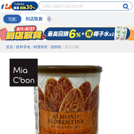
宅配
到店取貨
首頁
/ 飲料零食
/ 精選餅乾
/ 甜餅乾
/ 其它口味