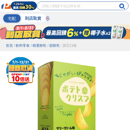
宅配
到店取貨
首頁
/ 飲料零食
/ 精選餅乾
/ 甜餅乾
/ 其它口味