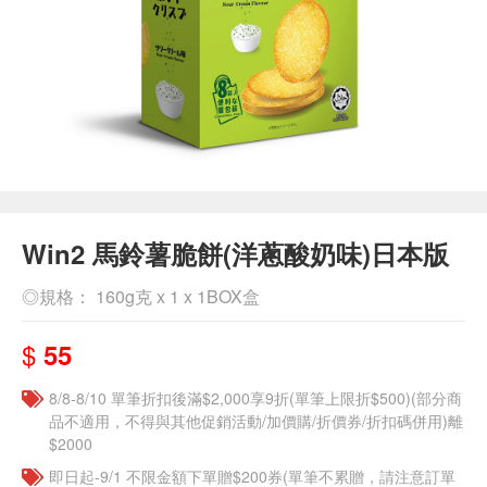
Win2 馬鈴薯脆餅(洋蔥酸奶味)日本版
◎規格： 160g克 x 1 x 1BOX盒
$
55
8/8-8/10 單筆折扣後滿$2,000享9折(單筆上限折$500)(部分商
品不適用，不得與其他促銷活動/加價購/折價券/折扣碼併用)離
$2000
即日起-9/1 不限金額下單贈$200券(單筆不累贈，請注意訂單