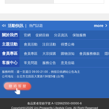
偏遠地區配送
詐騙網頁！請小心！
得獎公告
活動快訊
more
熱門話題
銀行優惠
關於我們
官網
促銷目錄
分店資訊
保險服務
偏遠地區配送
詐騙網頁！請小心！
主題活動
會員活動
注目活動
得獎公佈
會員專區
會員專區
大宗採購
購物須知
會員服務條款
隱
客服中心
常見問題
服務公告
意見信箱
服務時間：
週一至週日 09:00-21:00，例假日依網站公告為主
公司地址：
台北市北投區大業路136號5樓 (台灣)
食品業者登錄字號 A-122662550-00000-6
Copyright©2026 Uni-Prosperity Lifestyle Corp. All Right Reserved