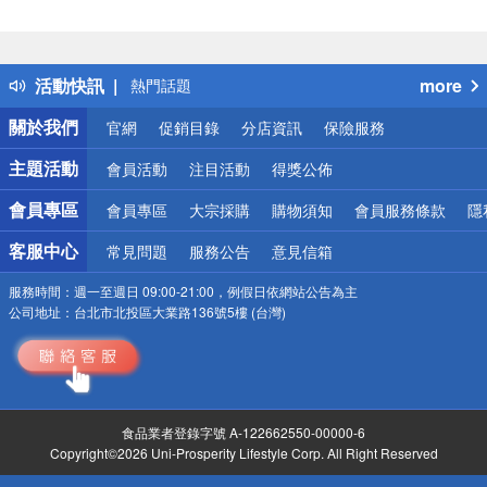
偏遠地區配送
詐騙網頁！請小心！
得獎公告
活動快訊
more
熱門話題
銀行優惠
關於我們
官網
促銷目錄
分店資訊
保險服務
偏遠地區配送
詐騙網頁！請小心！
主題活動
會員活動
注目活動
得獎公佈
會員專區
會員專區
大宗採購
購物須知
會員服務條款
隱
客服中心
常見問題
服務公告
意見信箱
服務時間：
週一至週日 09:00-21:00，例假日依網站公告為主
公司地址：
台北市北投區大業路136號5樓 (台灣)
食品業者登錄字號 A-122662550-00000-6
Copyright©2026 Uni-Prosperity Lifestyle Corp. All Right Reserved