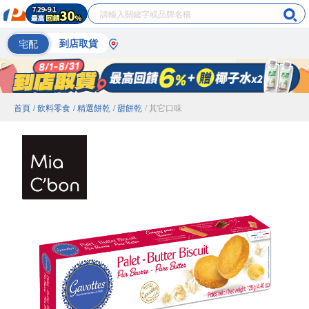
宅配
到店取貨
首頁
/ 飲料零食
/ 精選餅乾
/ 甜餅乾
/ 其它口味