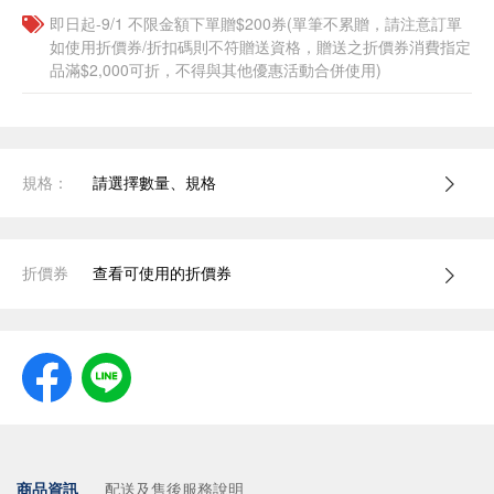
即日起-9/1 不限金額下單贈$200券(單筆不累贈，請注意訂單
如使用折價券/折扣碼則不符贈送資格，贈送之折價券消費指定
品滿$2,000可折，不得與其他優惠活動合併使用)
規格：
請選擇數量、規格
折價券
查看可使用的折價券
商品資訊
配送及售後服務說明