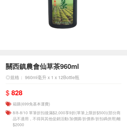
關西鎮農會仙草茶960ml
◎規格： 960ml毫升 x 1 x 12Bottle瓶
$
828
箱購(699免基本運費)
8/8-8/10 單筆折扣後滿$2,000享9折(單筆上限折$500)(部分商
品不適用，不得與其他促銷活動/加價購/折價券/折扣碼併用)離
$2000