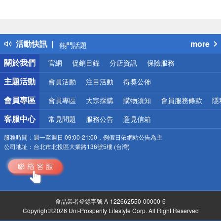
偏遠地區配送
詐騙網頁！請小心！
得獎公告
活動快訊
more
熱門話題
銀行優惠
關於我們
官網
促銷目錄
分店資訊
保險服務
偏遠地區配送
詐騙網頁！請小心！
主題活動
會員活動
注目活動
得獎公佈
會員專區
會員專區
大宗採購
購物須知
會員服務條款
隱
客服中心
常見問題
服務公告
意見信箱
服務時間：
週一至週日 09:00-21:00，例假日依網站公告為主
公司地址：
台北市北投區大業路136號5樓 (台灣)
食品業者登錄字號 A-122662550-00000-6
Copyright©2026 Uni-Prosperity Lifestyle Corp. All Right Reserved