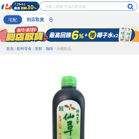
宅配
到店取貨
首頁
/ 飲料零食
/ 茶飲．咖啡
/ 冷藏飲品