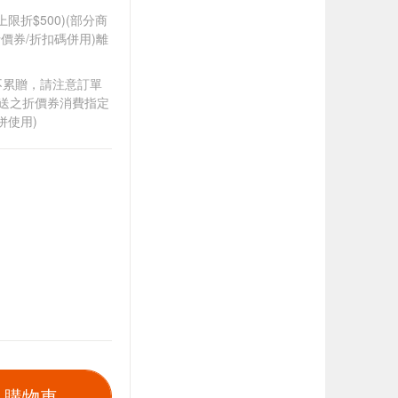
筆上限折$500)(部分商
價券/折扣碼併用)離
筆不累贈，請注意訂單
贈送之折價券消費指定
併使用)
入購物車