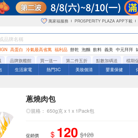
萬家福服務
PROSPERITY PLAZA APP下載
IGN
高蛋白
冷氣最高省萬
福利品
餅乾
泡麵
飲料
義美
中元拜拜
咖啡
城
品牌旗艦館
買一送一
第二件五折
點數加碼送
檔期
泡
生活家電
熱門3C
美妝個清
嬰童保健
蔥燒肉包
◎規格： 650g克 x 1 x 1Pack包
120
$
$128
促銷價