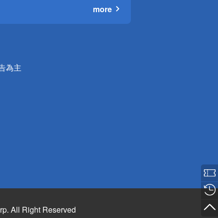
more
公告為主
rp. All Right Reserved