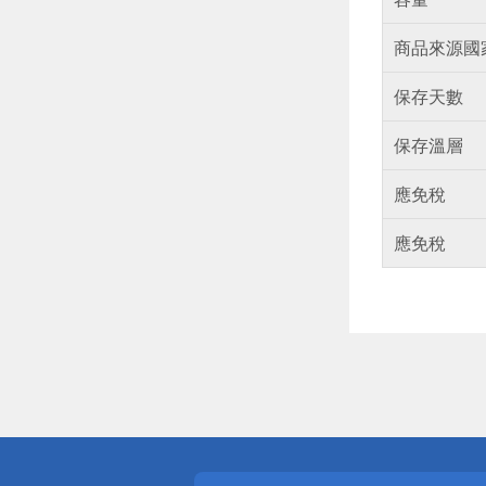
商品來源國
保存天數
保存溫層
應免稅
應免稅
偏遠地區配
詐騙網頁！
得獎公告