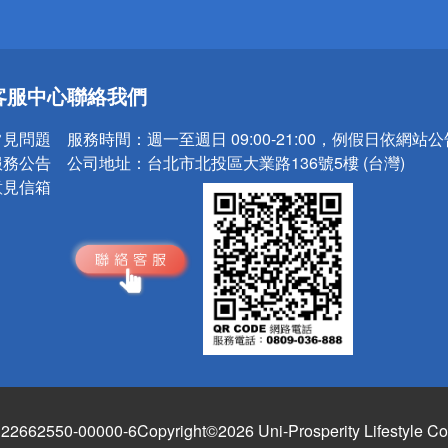
送
客服中心
聯絡我們
請小心！
常見問題
服務時間：
週一至週日 09:00-21:00，例假日依網站
服務公告
公司地址：
台北市北投區大業路136號5樓 (台灣)
意見信箱
662550-00000-6
Copyright©2026 Uni-Prosperity Lifestyle Co