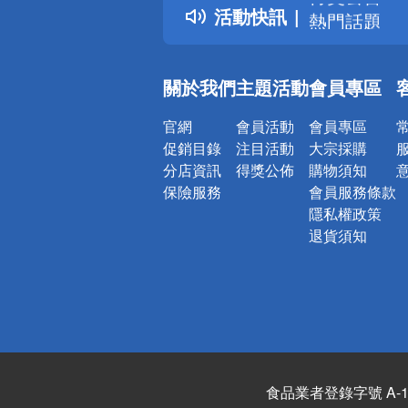
活動快訊
熱門話題
銀行優惠
偏遠地區配
關於我們
主題活動
會員專區
詐騙網頁！
官網
會員活動
會員專區
促銷目錄
注目活動
大宗採購
分店資訊
得獎公佈
購物須知
保險服務
會員服務條款
隱私權政策
退貨須知
食品業者登錄字號 A-122