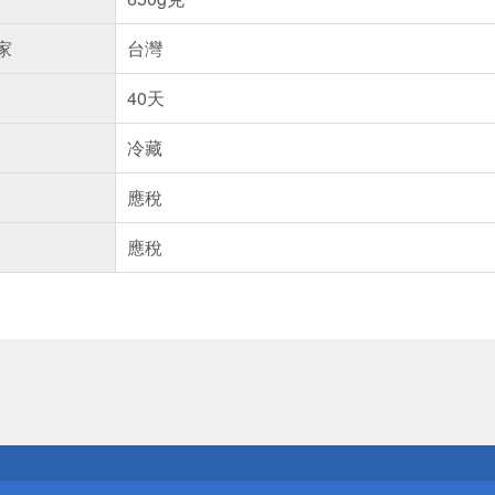
家
台灣
40天
冷藏
應稅
應稅
送
請小心！