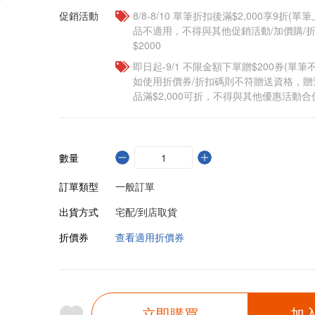
促銷活動
8/8-8/10 單筆折扣後滿$2,000享9折(單
品不適用，不得與其他促銷活動/加價購/折
$2000
即日起-9/1 不限金額下單贈$200券(單
如使用折價券/折扣碼則不符贈送資格，
品滿$2,000可折，不得與其他優惠活動合
數量
訂單類型
一般訂單
出貨方式
宅配/到店取貨
折價券
查看適用折價券
立即購買
加