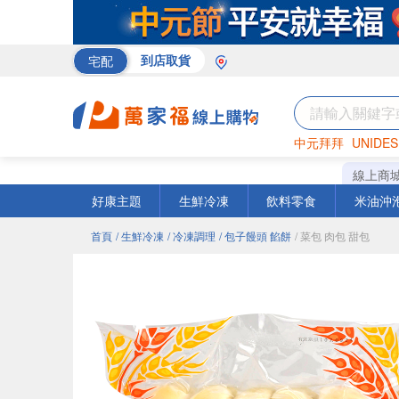
宅配
到店取貨
中元拜拜
UNIDES
米
巧克力
衛生紙
線上商
好康主題
生鮮冷凍
飲料零食
米油沖
首頁
/ 生鮮冷凍
/ 冷凍調理
/ 包子饅頭 餡餅
/ 菜包 肉包 甜包