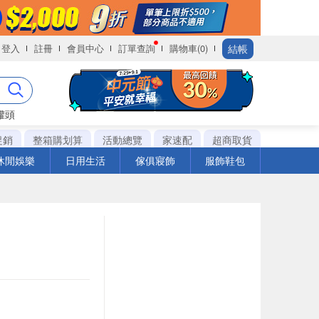
結帳
登入
註冊
會員中心
訂單查詢
購物車(0)
罐頭
促銷
整箱購划算
活動總覽
家速配
超商取貨
休閒娛樂
日用生活
傢俱寢飾
服飾鞋包